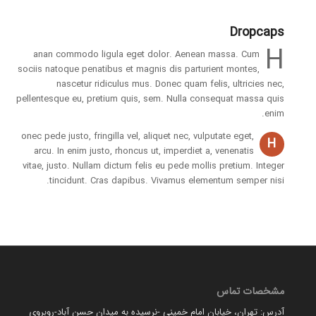
Dropcaps
H
anan commodo ligula eget dolor. Aenean massa. Cum
sociis natoque penatibus et magnis dis parturient montes,
nascetur ridiculus mus. Donec quam felis, ultricies nec,
pellentesque eu, pretium quis, sem. Nulla consequat massa quis
enim.
onec pede justo, fringilla vel, aliquet nec, vulputate eget,
H
arcu. In enim justo, rhoncus ut, imperdiet a, venenatis
vitae, justo. Nullam dictum felis eu pede mollis pretium. Integer
tincidunt. Cras dapibus. Vivamus elementum semper nisi.
مشخصات تماس
آدرس: تهران، خیابان امام خمینی -نرسیده به میدان حسن آباد-روبروی