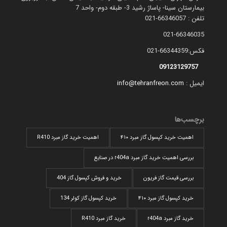
بیمارستان سینا- پاساژ رشید 3- طبقه دوم- واحد 7
تلفن : 66346057-021
021-66346035
فکس:66344359-021
09123129757
ایمیل :
info@tehranfreon.com
برچسب‌ها
اهمیت خرید کپسول گاز مبرد ۴۱۰
اهمیت خرید گاز مبرد R410
بررسی اهمیت خرید گاز مبرد r404a در صنایع
بررسی قیمت گاز فریون
خرید و فروش کپسول گاز 404
خرید کپسول گاز مبرد ۴۱۰
خرید کپسول گاز کولر 134
خرید گاز مبرد r404a
خرید گاز مبرد R410