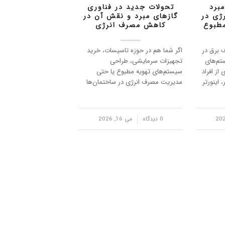
مبرد
تحولات جدید در فناوری
ژی در
گازهای مبرد و نقش آن در
مطبوع
کاهش مصرف انرژی
برق در
اگر شما هم در حوزه تاسیسات، خرید
تم‌های
تجهیزات سرمایشی، طراحی
از افراد
سیستم‌های تهویه مطبوع یا حتی
 اینورتر
مدیریت مصرف انرژی در ساختمان‌ها
نند. اما
فعالیت می‌کنید، احتمالاً این سؤال را
ستقیماً
بارها شنیده‌اید: «چرا امروزه این‌قدر
ی
درباره گازهای مبرد جدید صحبت
/
0 دیدگاه
می 16, 2026
می‌شود و واقعاً چطور می‌ت…