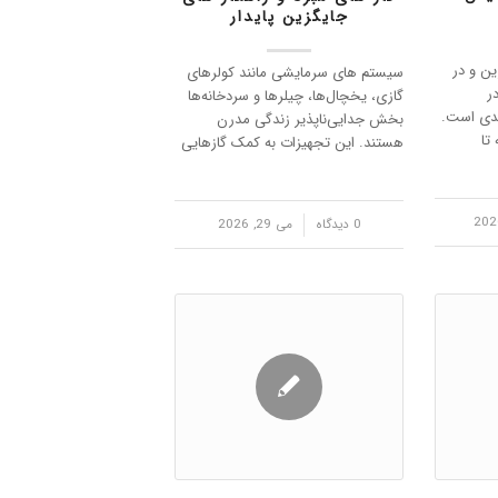
جایگزین پایدار
ین و در
سیستم‌ های سرمایشی مانند کولرهای
ر
گازی، یخچال‌ها، چیلرها و سردخانه‌ها
دی است.
بخش جدایی‌ناپذیر زندگی مدرن
تا
هستند. این تجهیزات به کمک گازهایی
به نام مبرد کار می‌کنند که وظیفه اصلی
 برای
آن‌ها انتقال گرما و ایجاد سرما در
صی مبرد
محیط است. اما سوال مهمی که در
/
0 دیدگاه
می 29, 2026
سال‌های اخی…