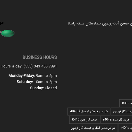
 حسن آباد-روبروی بیمارستان سینا- پاساژ
BUSINESS HOURS
4 Hours a day: (555) 343 456 7891
Monday-Friday:
9am to 5pm
Saturday:
10am to 2pm
Sunday:
Closed
R4
مت گاز فریون
خرید و فروش کپسول گاز 404
خرید گاز مبرد r404a
خرید گاز مبرد R410
r4
عوامل تاثیر گذار بر قیمت گاز فریون