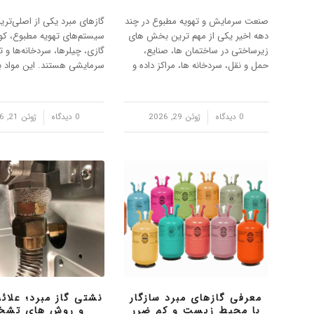
صنعت سرمایش و تهویه مطبوع در چند
گازهای مبرد یکی از اصلی‌تری
دهه اخیر یکی از مهم ترین بخش های
سیستم‌های تهویه مطبوع، کو
زیرساختی در ساختمان ها، صنایع،
گازی، چیلرها، سردخانه‌ها و 
حمل و نقل، سردخانه ها، مراکز داده و
سرمایشی هستند. این مواد ب
خطوط تولید بوده است. هر جا که
در مدار تبرید، گرما را از مح
صحبت از کنترل دما، نگهداری مواد
جذب کرده و به فضای بیرون 
غذایی، حفظ کیفیت دارو، افزایش
می‌کنند. با پیشرفت فناوری و
/
0 دیدگاه
ژوئن 29, 2026
/
0 دیدگاه
ژوئن 21, 2026
آسایش حرارتی یا پایدا…
نگرانی‌های…
معرفی گازهای مبرد سازگار
نشتی گاز مبرد؛ علائم
با محیط زیست و کم‌ ضرر
و روش‌ های تش