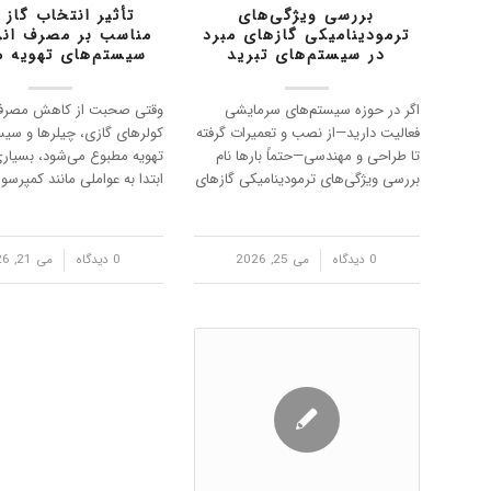
بررسی ویژگی‌های
تأثیر انتخاب گاز 
ترمودینامیکی گازهای مبرد
مناسب بر مصرف انر
در سیستم‌های تبرید
سیستم‌های تهویه 
اگر در حوزه سیستم‌های سرمایشی
وقتی صحبت از کاهش مصرف 
فعالیت دارید—از نصب و تعمیرات گرفته
کولرهای گازی، چیلرها و سیس
تا طراحی و مهندسی—حتماً بارها نام
تهویه مطبوع می‌شود، بسیاری 
بررسی ویژگی‌های ترمودینامیکی گازهای
ابتدا به عواملی مانند کمپرسور،
مبرد در سیستم‌های تبرید را شنیده‌اید.
یا عایق‌کاری ساختمان فکر می‌ک
اما چرا این موضوع اهمیت دارد؟ زیرا
یکی از مهم‌ترین عواملی که م
عملکرد یک سیستم تبرید به‌طور م…
روی راندمان انرژی سیستم‌ها
/
0 دیدگاه
می 25, 2026
/
0 دیدگاه
می 21, 2026
سرمایشی تأثیر …