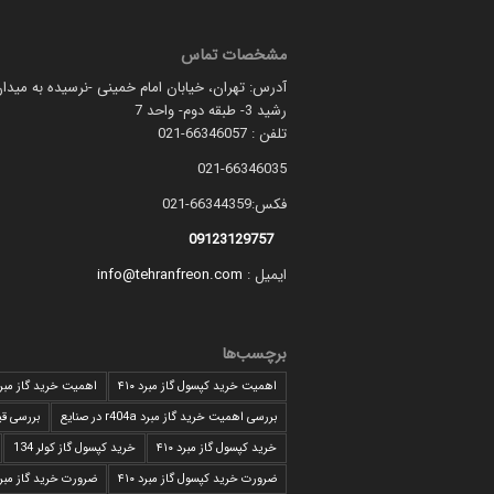
مشخصات تماس
آدرس: تهران، خیابان امام خمینی -نرسیده به میدان
رشید 3- طبقه دوم- واحد 7
تلفن : 66346057-021
021-66346035
فکس:66344359-021
09123129757
ایمیل :
info@tehranfreon.com
برچسب‌ها
اهمیت خرید کپسول گاز مبرد ۴۱۰
اهمیت خرید گاز مبرد 10
بررسی اهمیت خرید گاز مبرد r404a در صنایع
بررسی قی
خرید کپسول گاز مبرد ۴۱۰
خرید کپسول گاز کولر 134
ضرورت خرید کپسول گاز مبرد ۴۱۰
ضرورت خرید گاز مبرد 04a