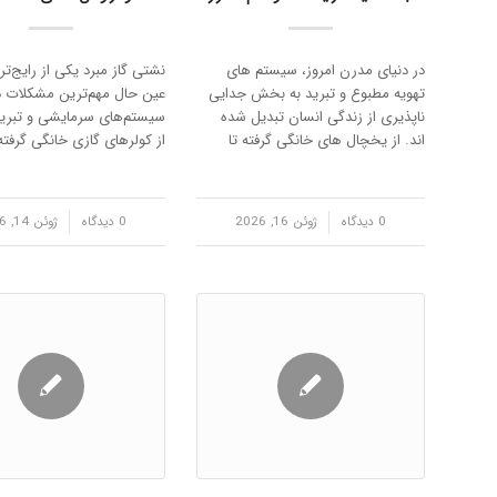
در دنیای مدرن امروز، سیستم های
نشتی گاز مبرد یکی از رایج‌تر
تهویه مطبوع و تبرید به بخش جدایی
عین حال مهم‌ترین مشکلات د
ناپذیری از زندگی انسان تبدیل شده
سیستم‌های سرمایشی و تبری
اند. از یخچال های خانگی گرفته تا
از کولرهای گازی خانگی گرفته 
سیستم های سرمایشی عظیم در
چیلرها، یخچال‌های صنعتی و
مجتمع های تجاری و صنعتی، همگی
سردخانه‌ها، همه این تجهیزات
برای عملکرد خود به موادی به نام مبرد
عملکرد درست به مقدار مشخ
/
0 دیدگاه
ژوئن 16, 2026
/
0 دیدگاه
ژوئن 14, 2026
نیاز دارند. مبردها م…
نیاز دارند. هر زمان که این …