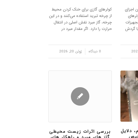
ن اجزای
کولرهای گازی برای خنک کردن محیط
لرهای
از چرخه تبرید استفاده می‌کنند و در این
تجهیزات
چرخه، گاز مبرد نقش اصلی در انتقال
ا گردش
حرارت را دارد. اگر مقدار مبرد در
یط داخلی
سیستم کاهش پیدا کند، عملکرد
منتقل
دستگاه به‌طور قابل توجهی افت می‌کند
 افزایش
و سرمایش مطلوب ایجاد نخواهد شد.
/
0 دیدگاه
ژوئن 20, 2026
در چنین …
، دلایل
بررسی اثرات زیست‌ محیطی
خیص
گاز های مبرد و راهکار های