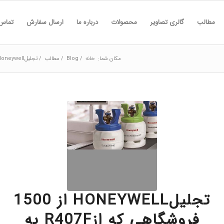
مطالب
گالری تصاویر
محصولات
درباره ما
ارسال سفارش
تماس 
مکان شما:
خانه
/
Blog
/
مطالب
/
تجلیلHoneywell از 1500 فروشگاهی که ازR407F به جای R404A استفاده میکنند....
تجلیلHONEYWELL از 1500
فروشگاهی که ازR407F به