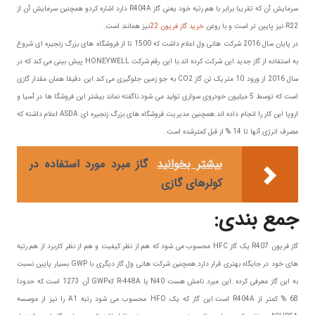
سرمایش آن که تقریبا برابر با هم رتبه خود یعنی گاز R404A دارد اشاره کردو همچنین سرمایش آن از
R22 نیز پایین تر است و با روغن
خرید گاز فریون 22
نیز همانند است.
در پایان سال 2016 شرکت هانی ول اعلام داشت که 1500 تا از فروشگاه های بزرگ زنجیره ای شروع
به استفاده از گاز جدید این شرکت کرده اند.با این رقم شرکت HONEYWELL پیش بینی می کند که در
سال 2016 از ورود 10 متریک تن گاز CO2 به جو زمین جلوگیری می کند.این دقیقا همان مقدار گازی
است که توسط 5 میلیون خودروی سواری تولید می شود.ناگفته نماند بیشتر این فروشگا ها در آسیا و
اروپا این کار را انجام داده اند.همچنین مدیریت فروشگاه های بزرگ زنجیره ای ASDA اعلام داشته که
مصرف انرژی آنها تا 14 % از قبل کمترشده است.
بیشتر بخوانید
گاز مبرد مورد استفاده در
کولرهای گازی
جمع بندی:
گاز فریون R407 یک گاز HFC محسوب می شود که هم از نظر کیفیت و هم از نظر کاربرد از هم رتبه
های خود در جایگاه بهتری قرار دارد.همچنین شرکت هانی ول گاز دیگری با GWP بسیار پایین نسبت
به این گاز معرفی کرده .این مبرد نامش هست N40 یا R-448A کهGWP آن 1273 است که حدودا
68 % کمتر از R404A است.این گاز که یک HFO محسوب می شود رتبه A1 را نیز از موسسه