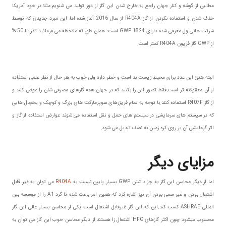
مطالبی از گوشه و کنار جهان راجع به خارج شدن این گاز از دور تولید می شنویم.مثلا در خود آمریکا
حذف شدن و استفاده نکردن از گاز R404A از سال 2016 آغاز شده.اما این مبرد جدیدی که توسط
شرکت هانی ول معرفی شده دارای GWP 1824 است؛ همان طور که ملاحظه می فرمائید تقریبا 50 %
از GWP گاز فریون R404A کمتر است.
البته هنوز این عدد برای محیط زیست بد است و خطر دارد ولی خوب به هر حال از نظر علمی استفاده
از آن معقولانه تر است.فقط تصور این را بکنید که در جهان همه گازهای مصرفی شان را عوض کنند و
از گاز R407F استفاده کنند.با توجه به تمام فریزرهای سوپرمارکت های بزرگ و کوچک و یخچال هایی
که در سیستم های سرمایشی در سیستم های حمل و نقل استفاده می شوند عوارض استفاده از گاز و
اثر گرمایشی آن بر روی کره زمین به نصف تبدیل می شود.
مزایای دیگر
اما از دیگر محاسن این گاز به جز داشتن GWP بسیار پایین نسبت به
R404A
می توان به غیر قابل
اشتعال بودن و غیر سمی بودن آن نیز اشاره کرد که همین امر باعث شده تا گرد A1 را از موسسه بین
المللی ASHRAE کسب کند.این که این گاز غیرقابل اشتعال است یکی از محاسن بسیار عالی این گاز
محسوب میشود چون اکثر گازهای HFC اشتعال زا هستند.از دیگر محاسن خوب این گاز می توان به