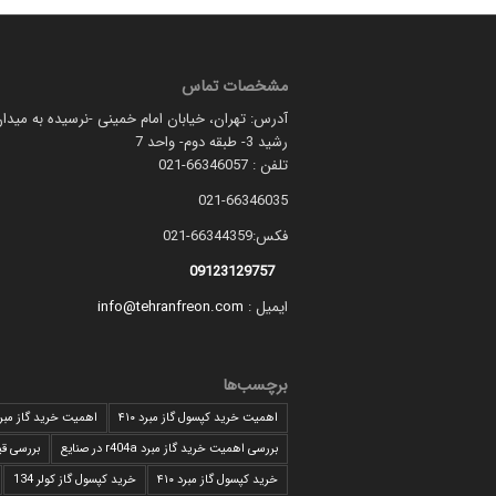
مشخصات تماس
آدرس: تهران، خیابان امام خمینی -نرسیده به میدان
رشید 3- طبقه دوم- واحد 7
تلفن : 66346057-021
021-66346035
فکس:66344359-021
09123129757
ایمیل :
info@tehranfreon.com
برچسب‌ها
اهمیت خرید کپسول گاز مبرد ۴۱۰
اهمیت خرید گاز مبرد 10
بررسی اهمیت خرید گاز مبرد r404a در صنایع
بررسی قی
خرید کپسول گاز مبرد ۴۱۰
خرید کپسول گاز کولر 134