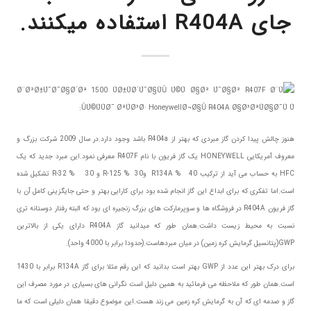
جای R404A استفاده میکنند.
هنوز چالش پیدا کردن گاز مبردی که بهتر از R404a باشد وجود دارد.در سال 2009 شرکت بزرگ و
معروف آمریکایی HONEYWELL یک گاز فریون با نام R407F معرفی نمود.این مبرد جدید که یک
HFC به حساب می آید از ترکیب 40 % R134A و30 % R-125 و 30 % R-32 تشکیل شده
است.اما تفکری که برای ابداع این گاز انجام شده بود برای کارایی بهتر و حتی جایگزینی کامل آن با
گاز فریون R404A در فروشگاه ها و سوپرمارکت های بزرگ زنجیره ای بود که البته رفتار دوستانه تری
نسبت به محیط زیست داشت.همان طور که میدانید گاز R404A دارای یکی از بالاترین
GWP(پتانسیل گرمایش کره زمین) در میان مبردهاست.(حدودا برابر با 4000 واحد).
برای درک بهتر این عدد از GWP بهتر است بدانید که این رقم مثلا برای گاز R134A برابر با 1430
است.همان طور که ملاحظه می فرمائید به همین دلیل است نگرانی های بسیاری در مورد مصرف این
گاز و صدمه ای که آن به گرمایش کره زمین می زند هست.این موضوع دقیقا همان دلیلی است که ما