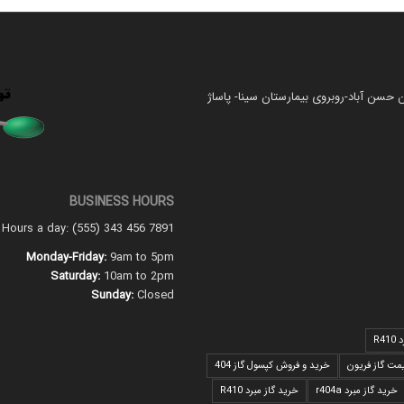
 حسن آباد-روبروی بیمارستان سینا- پاساژ
BUSINESS HOURS
4 Hours a day: (555) 343 456 7891
Monday-Friday:
9am to 5pm
Saturday:
10am to 2pm
Sunday:
Closed
R4
مت گاز فریون
خرید و فروش کپسول گاز 404
خرید گاز مبرد r404a
خرید گاز مبرد R410