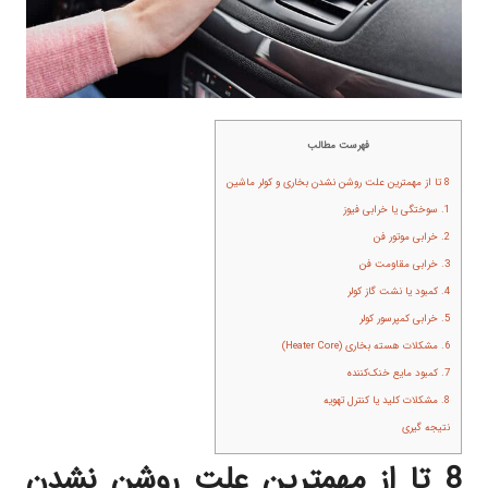
فهرست مطالب
8 تا از مهمترین علت روشن نشدن بخاری و کولر ماشین
1. سوختگی یا خرابی فیوز
2. خرابی موتور فن
3. خرابی مقاومت فن
4. کمبود یا نشت گاز کولر
5. خرابی کمپرسور کولر
6. مشکلات هسته بخاری (Heater Core)
7. کمبود مایع خنک‌کننده
8. مشکلات کلید یا کنترل تهویه
نتیجه‌ گیری
8 تا از مهمترین علت روشن نشدن