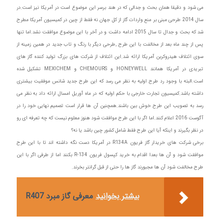
می شود و دقیقا همان بحث و جدالی که در هند برسر این موضوع است در آمریکا نیز است.در
سال 2014 طرحی مبنی بر منع واردات گاز از کل جهان نه فقط از چین در کمیسیون آمریکا مطرح
شد که بحث و جدال تا سال 2015 ادامه داشت و در آخر با این موضوع موافقت نشد.اما تنها
پس از چند ماه بعد از مخالفت با این طرح ,طرحی دیگر با رنگ و تاب جدید در همین زمینه از
سوی ائتلاف هیدروکربن آمریکا ارائه شد.این ائتلاف از شرکت های بزرگ تولید کننده گاز های
تبریدی در آمریکا همانند HONEYWELL و CHEMOURS و MEXICHEM تشکیل شده
است.البته با وجود رد طرح اولیه به نظر می رسد که این طرح جدید شانس موفقیت بیشتری
داشته باشد.کمیسیون تجارت خارجی با حکم اولیه که در ماه آوریل امسال ارائه داد به نظر می
رسد به تصویب این طرح خوش بین باشند.همچنین آن ها قرار است تصمیم نهایی خود را در
آگوست 2016 اعلام کنند.اما اگر با این طرح موافقت شود هنوز معلوم نیست که چه تعرفه ای رو
در نظر بگیرند و اینکه آیا این طرح فقط شامل کشور چین باشد یا نه؟
برخی شرکت های خریدار گاز فریون R134A در آمریکا دست نگه داشته اند تا با این طرح
موافقت شود و آن ها بعدا اقدام به خرید کپسول فریون R-134 بکنند اما از طرفی اگر با این
طرح مخالفت شود آن ها مجبورند گاز ها را حتی از قبل گرانتر بخرند.
بیشتر بخوانید
معرفی گاز مبرد R407