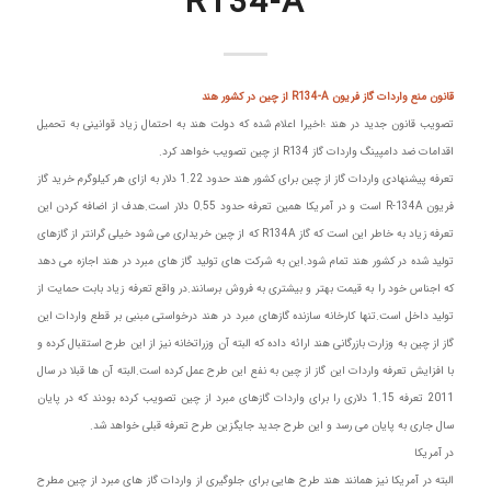
R134-A
قانون منع واردات گاز فریون R134-A از چین در کشور هند
تصویب قانون جدید در هند ؛اخیرا اعلام شده که دولت هند به احتمال زیاد قوانینی به تحمیل
اقدامات ضد دامپینگ واردات گاز R134 از چین تصویب خواهد کرد.
تعرفه پیشنهادی واردات گاز از چین برای کشور هند حدود 1.22 دلار به ازای هر کیلوگرم خرید گاز
فریون R-134A است و در آمریکا همین تعرفه حدود 0.55 دلار است.هدف از اضافه کردن این
تعرفه زیاد به خاطر این است که گاز R134A که از چین خریداری می شود خیلی گرانتر از گازهای
تولید شده در کشور هند تمام شود.این به شرکت های تولید گاز های مبرد در هند اجازه می دهد
که اجناس خود را به قیمت بهتر و بیشتری به فروش برسانند.در واقع تعرفه زیاد بابت حمایت از
تولید داخل است.تنها کارخانه سازنده گازهای مبرد در هند درخواستی مبنبی بر قطع واردات این
گاز از چین به وزارت بازرگانی هند ارائه داده که البته آن وزراتخانه نیز از این طرح استقبال کرده و
با افزایش تعرفه واردات این گاز از چین به نفع این طرح عمل کرده است.البته آن ها قبلا در سال
2011 تعرفه 1.15 دلاری را برای واردات گازهای مبرد از چین تصویب کرده بودند که در پایان
سال جاری به پایان می رسد و این طرح جدید جایگزین طرح تعرفه قبلی خواهد شد.
در آمریکا
البته در آمریکا نیز همانند هند طرح هایی برای جلوگیری از واردات گاز های مبرد از چین مطرح