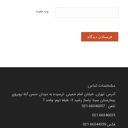
وب‌ سایت
مشخصات تماس
آدرس: تهران، خیابان امام خمینی -نرسیده به میدان حسن آباد-روبروی
بیمارستان سینا- پاساژ رشید 3- طبقه دوم- واحد 7
تلفن : 66346057-021
021-66346035
فکس:66344359-021