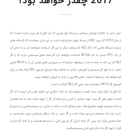
2017 چقدر خواهد بود؟
خوب باید به اطلاع دوستان برسانم در مرحله اول چیزی که باید قبل از هر چیز بدانید اینست که
از سال 2010 گاز مبرد R22 از چرخه تولید خارج شده است و این بدان معناست که کارخانه های
سازنده دستگاه هایی که با گاز R22 کار میکنند دیگر از این گاز استفاده نخواهند کرد و به جای آن
از یک HFC جدید به نام R410A استفاده خواهند کرد.اگر شما هنوز سیستمی دارید که با گاز
R22 کار می کند به شما به شدت پیشنهاد میکنم که در سرویس های بعدی آن را به R410 تغییر
دهید یا به طور کل سیستم را تعویض نمائید.به خاطر اینکه کپسول فریون R22 رفته رفته در بازار
کم خواهد شد و مسلما با قیمت های بالاتری در بازار به فروش خواهد رسید.
کپسول گاز R410 از همتای خود یعنی گاز R22 کارآمدتر است.
اما قبل از اینکه وارد بحث قیمت بشویم باید به نکته دیگری نیز اشاره کنم و آن اینست که اگر
شما به بطور مکرر گاز مبرد تهیه میکنید یا کسی برای شما آن گاز را تهیه میکند باید به شما هشدار
بدم که سیستم تهویه مطبوع شما دچار مشکل است و شما در جایی در سیستم نشتی و یا سوراخ
دارید.چرا یک سیستم تبریدی بسته است و گاز مبرد در یک سیکل چرخشی بدون محدودیت و
تمام نشدنی قرار دارد.پس اگر شما دارای گاز فریون کمی در سیستم هستید و یا اصلا گاز ندارید
قبل از تهیه گاز به دنبال رفع نشتی سیستم باشید.