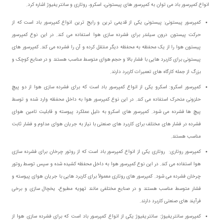
انواع کمپرسور باد می توان به کمپرسور های پیستونی، اسکرو، روتاری و سانتریفیوژ اشاره کرد.
کمپرسور پیستونی: پیستونی یکی از قدیمی ترین و رایج ترین انواع کمپرسور باد است که از
حرکت پیستون درون سیلندر برای فشرده سازی هوا استفاده می کند. در این نوع کمپرسور
پیستون هوا را از یک محفظه به محفظه دیگر منتقل کرده و آن را فشرده می کند. کمپرسور های
پیستونی برای کاربرد هایی با فشار بالا و حجم هوای متوسط مناسب هستند و در صنایع کوچک و
بزرگ از جمله کارگاه های تعمیرات کاربرد دارند.
کمپرسور اسکرو: اسکرو یکی از انواع کمپرسور باد است که برای فشرده سازی هوا از دو پیچ
حلزونی متحرک استفاده می کند. در این نوع کمپرسور هوا به داخل محفظه وارد شده و توسط
پیچ ها فشرده می شود. کمپرسور های اسکرو به دلیل عملکرد پیوسته و قابلیت تامین هوای
فشرده در فشار های مختلف برای کاربرد های صنعتی با نیاز به جریان هوای مداوم و فشار ثابت
مناسب هستند.
کمپرسور روتاری: روتاری یکی از انواع کمپرسور باد است که از روتور چرخان برای فشرده سازی
هوا استفاده می کند. در این نوع کمپرسور هوا به داخل محفظه کشیده شده و سپس توسط روتور
چرخان فشرده می شود. کمپرسور های روتاری معمولاً برای کاربرد هایی با جریان هوای پیوسته و
فشار متوسط مناسب هستند و در صنایع مختلفی مانند تهویه مطبوع، یخچال سازی و برخی
فرآیند های صنعتی کاربرد دارند.
کمپرسور سانتریفیوژ: سانتریفیوژ یکی از انواع کمپرسور باد است که برای فشرده سازی هوا از