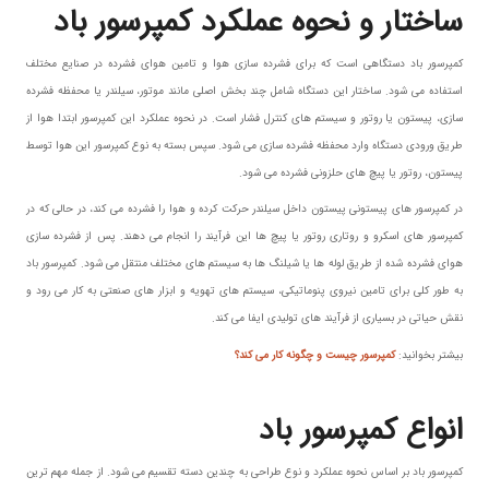
ساختار و نحوه عملکرد کمپرسور باد
کمپرسور باد دستگاهی است که برای فشرده سازی هوا و تامین هوای فشرده در صنایع مختلف
استفاده می شود. ساختار این دستگاه شامل چند بخش اصلی مانند موتور، سیلندر یا محفظه فشرده
سازی، پیستون یا روتور و سیستم های کنترل فشار است. در نحوه عملکرد این کمپرسور ابتدا هوا از
طریق ورودی دستگاه وارد محفظه فشرده سازی می شود. سپس بسته به نوع کمپرسور این هوا توسط
پیستون، روتور یا پیچ های حلزونی فشرده می شود.
در کمپرسور های پیستونی پیستون داخل سیلندر حرکت کرده و هوا را فشرده می کند، در حالی که در
کمپرسور های اسکرو و روتاری روتور یا پیچ ها این فرآیند را انجام می دهند. پس از فشرده سازی
هوای فشرده شده از طریق لوله ها یا شیلنگ ها به سیستم های مختلف منتقل می شود. کمپرسور باد
به طور کلی برای تامین نیروی پنوماتیکی، سیستم های تهویه و ابزار های صنعتی به کار می رود و
نقش حیاتی در بسیاری از فرآیند های تولیدی ایفا می کند.
بیشتر بخوانید:
کمپرسور چیست و چگونه کار می کند؟
انواع کمپرسور باد
کمپرسور باد بر اساس نحوه عملکرد و نوع طراحی به چندین دسته تقسیم می شود. از جمله مهم ترین