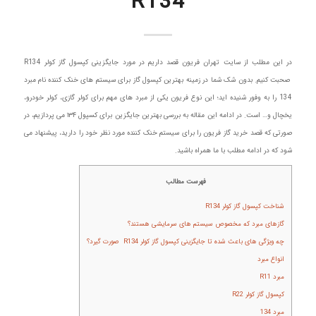
R134
در این مطلب از سایت تهران فریون قصد داریم در مورد جایگزینی کپسول گاز کولر R134
صحبت کنیم. بدون شک شما در زمینه بهترین کپسول گاز برای سیستم های خنک کننده نام مبرد
134 را به وفور شنیده اید؛ این نوع فریون یکی از مبرد های مهم برای کولر گازی، کولر خودرو،
یخچال و… است. در ادامه این مقاله به بررسی بهترین جایگزین برای کسپول ۱۳۴ می پردازیم، در
صورتی که قصد خرید گاز فریون را برای سیستم خنک کننده مورد نظر خود را دارید، پیشنهاد می
شود که در ادامه مطلب با ما همراه باشید.
فهرست مطالب
شناخت کپسول گاز کولر R134
گازهای مبرد که مخصوص سیستم های سرمایشی هستند؟
چه ویژگی های باعث شده تا جایگزینی کپسول گاز کولر R134 صورت گیرد؟
انواع مبرد
مبرد R11
کپسول گاز کولر R22
مبرد 134