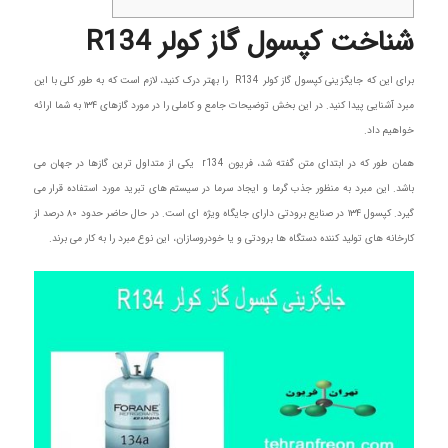
شناخت کپسول گاز کولر R134
برای این که جایگزینی کپسول گاز کولر R134 را بهتر درک کنید، لازم است که به طور کلی با این
مبرد آشنایی پیدا کنید. در این بخش توضیحات جامع و کاملی را در مورد گازهای ۱۳۴ به شما ارائه
خواهیم داد.
همان طور که در ابتدای متن گفته شد، فریون r134 یکی از متداول ترین گازها در جهان می
باشد. این مبرد به منظور جذب گرما و ایجاد سرما در سیستم های تبرید مورد استفاده قرار می
گیرد. کپسول ۱۳۴ در صنایع برودتی دارای جایگاه ویژه ای است. در حال حاضر حدود ۸۰ درصد از
کارخانه های تولید کننده دستگاه ها برودتی و یا خودروسازان، این نوع مبرد را به کار می برند.