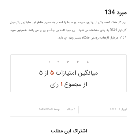
مبرد 134
این گاز خنک کننده یکی از بهترین مبردهای سرما زا است. به همین خاطر نیز جایگزینی کپسول
گاز کولر R134 به وفور مشاهده می شود. این مبرد کاملا بی رنگ و بی بو می باشد. همچنین مبرد
r134 در بازار گازهاب برودتی جایگاه بسیار ویژه ای دارد.
۱
۲
۳
۴
۵
میانگین امتیازات
۵
از ۵
از مجموع
۱
رای
آوریل 12, 2022
/
/
0 دیدگاه
توسط
BARIAWBARI
اشتراک این مطلب