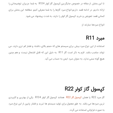
تا این بخش از مقاله در خصوص جایگزینی کپسول گاز کولر R134 به شما عزیزان توضیحاتی را
ارائه دادیم. در ادامه قصد داریم انواع مبرد گازها را به شما معرفی کنیم. مطالعه این بخش برای
کسانی قصد تعویض و خرید کپسول گاز کولر را دارند، به شدت پیشنهاد می‌ شود.
انواع مبردها عبارتند از:
مبرد R11
استفاده از این نوع مبرد بیش برای سیستم های که حجم بالای داشته و فشار کم تری دارند، می
تواند مناسب باشد. لازم به ذکر است گاز R11 به دلیل این که قابل اشتعال نیست و هم چنین
هیچ گونه سمی ندارد، به عنوان مبرد ایمن به حساب می آید.
کپسول گاز کولر R22
گاز مبرد R22 یا همان
کپسول گاز R22
همانند کپسول گاز کولر R134 یکی از بهترین و کاربردی
ترین مبردها می باشد‌. به طور معمول برای تولید سیستم ها تبرید و فشار پایین از این نوع مبرد
به صورت فراوانی استفاده می گردد.