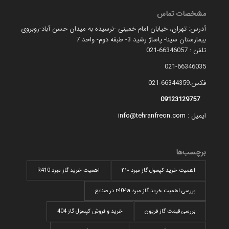
مشخصات تماس
آدرس: تهران، خیابان امام خمینی -نرسیده به میدان حسن آباد-روبروی
بیمارستان سینا- پاساژ رشید 3- طبقه دوم- واحد 7
تلفن : 66346057-021
021-66346035
فکس:66344359-021
09123129757
ایمیل :
info@tehranfreon.com
برچسب‌ها
اهمیت خرید کپسول گاز مبرد ۴۱۰
اهمیت خرید گاز مبرد R410
بررسی اهمیت خرید گاز مبرد r404a در صنایع
بررسی قیمت گاز فریون
خرید و فروش کپسول گاز 404