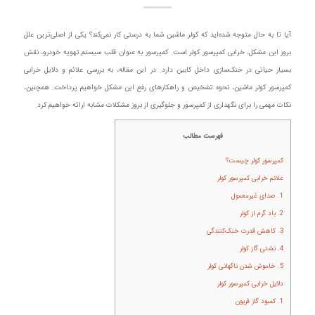
آیا تا به حال متوجه شده‌اید که کولر ماشین شما به درستی کار نمی‌کند؟ یکی از اصلی‌ترین علل
بروز این مشکل، خرابی کمپرسور کولر است. کمپرسور به عنوان قلب سیستم تهویه خودرو، نقش
بسیار حیاتی در خنک‌سازی داخل کابین دارد. در این مقاله، به بررسی علائم و دلایل خرابی
کمپرسور کولر ماشین، نحوه تشخیص و راهکارهای رفع این مشکل خواهیم پرداخت. همچنین،
نکات مهمی را برای نگهداری از کمپرسور و جلوگیری از بروز مشکلات مشابه ارائه خواهیم کرد.
فهرست مطالب
کمپرسور کولر چیست؟
علائم خرابی کمپرسور کولر
1. صدای غیرمعمول
2. باد گرم از کولر
3. کاهش قدرت خنک‌کنندگی
4. نشتی گاز کولر
5. خاموش شدن ناگهانی کولر
دلایل خرابی کمپرسور کولر
1. کمبود گاز فریون