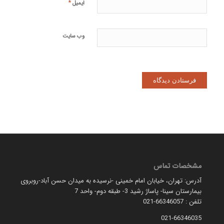
*
ایمیل
وب‌ سایت
مشخصات تماس
آدرس: تهران، خیابان امام خمینی -نرسیده به میدان حسن آباد-روبروی
بیمارستان سینا- پاساژ رشید 3- طبقه دوم- واحد 7
تلفن : 66346057-021
021-66346035