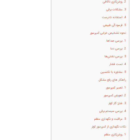
2. روغن‌کاری ناکافی
3. مشکلات برقی
4. استفاده نادرست
5. فرسودگی طبیعی
نحوه تشخیص خرابی کمپرسور
1. بررسی صداها
2. بررسی دما
3. بررسی نشتی‌ها
4. تست فشار
5. مشاوره با تکنسین
راهکار های رفع مشکل
1. تعمیر کمپرسور
2. تعویض کمپرسور
3. شارژ گاز کولر
4. بررسی سیستم برقی
5. مراقبت و نگهداری منظم
نکات نگهداری از کمپرسور کولر
1. روغن‌کاری منظم