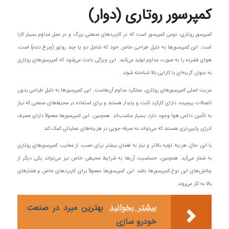
کمپرسور روتاری (دوار)
کمپرسور روتاری، نوعی کمپرسور است که در کاربردهای صنعتی بزرگ و در عمل مداوم بسیار کارا
است. این کمپرسورها به دلیل طراحی خاص خود که شامل دو یا چند روتور (چرخ دنده) است،
هوای فشرده را به صورت مداوم تولید می‌کنند. این ویژگی باعث می‌شود که کمپرسورهای روتاری
به عنوان گزینه‌ای با کارایی بالا شناخته شوند.
مزیت اصلی کمپرسورهای روتاری، عملکرد مداوم آن‌هاست. این کمپرسورها به دلیل طراحی بدون
اتصالات پیچیده، دارای کارکرد ثابت و پایدار هستند و برای استفاده در محیط‌های صنعتی که نیاز
به تأمین دائمی هوا وجود دارد، بسیار مناسب‌اند. همچنین، این کمپرسورها معمولاً دارای مصرف
انرژی پایین‌تری هستند که می‌تواند به صرفه جویی در هزینه‌های عملیاتی کمک کند.
با این حال، هزینه اولیه بالاتر و نیاز به فضای بیشتر برای نصب، از معایب کمپرسورهای روتاری
به شمار می‌آید. همچنین، حساسیت آن‌ها به شرایط محیطی خاص نیز می‌تواند یکی دیگر از
چالش‌های این نوع کمپرسورها باشد. این کمپرسورها معمولاً برای کاربردهای خاص و فشارهای
بالا به کار می‌روند.
بیشتر بخوانید
بهترین مبرد در صنعت
خودرو سازی