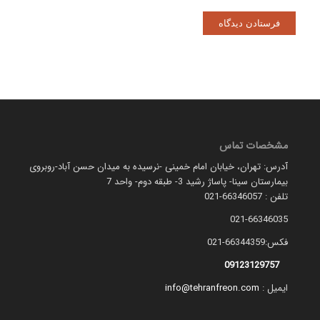
مشخصات تماس
آدرس: تهران، خیابان امام خمینی -نرسیده به میدان حسن آباد-روبروی
بیمارستان سینا- پاساژ رشید 3- طبقه دوم- واحد 7
تلفن : 66346057-021
021-66346035
فکس:66344359-021
09123129757
ایمیل :
info@tehranfreon.com