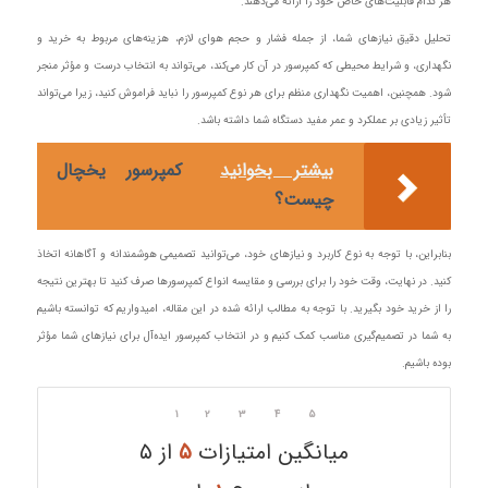
هر کدام قابلیت‌های خاص خود را ارائه می‌دهند.
تحلیل دقیق نیازهای شما، از جمله فشار و حجم هوای لازم، هزینه‌های مربوط به خرید و
نگهداری، و شرایط محیطی که کمپرسور در آن کار می‌کند، می‌تواند به انتخاب درست و مؤثر منجر
شود. همچنین، اهمیت نگهداری منظم برای هر نوع کمپرسور را نباید فراموش کنید، زیرا می‌تواند
تأثیر زیادی بر عملکرد و عمر مفید دستگاه شما داشته باشد.
بیشتر بخوانید
کمپرسور یخچال
چیست؟
بنابراین، با توجه به نوع کاربرد و نیازهای خود، می‌توانید تصمیمی هوشمندانه و آگاهانه اتخاذ
کنید. در نهایت، وقت خود را برای بررسی و مقایسه انواع کمپرسورها صرف کنید تا بهترین نتیجه
را از خرید خود بگیرید. با توجه به مطالب ارائه شده در این مقاله، امیدواریم که توانسته باشیم
به شما در تصمیم‌گیری مناسب کمک کنیم و در انتخاب کمپرسور ایده‌آل برای نیازهای شما مؤثر
بوده باشیم.
۱
۲
۳
۴
۵
میانگین امتیازات
۵
از ۵