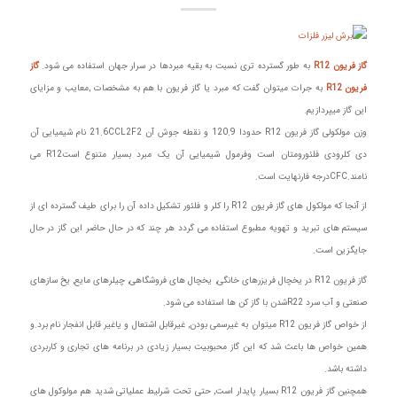
گاز فریون R12
به طور گسترده تری نسبت به بقیه مبردها در سرار جهان استفاده می شود.
گاز
فریون R12
به جرات میتوان گفت که مبرد یا گاز فریون با هم به مشخصات ,معایب و مزایای
این گاز میپردازیم.
وزن مولکولی گاز فریون R12 حدودا 120.9 و نقطه جوش آن 21.6CCL2F2 نام شیمیایی آن
دی کلرودی فلئورومتان است وفرمول شیمیایی آن یک مبرد بسیار متنوع استR12 می
نامند.CFCدرجه فارنهایت است.
از آنجا که مولکول های گاز فریون R12 را کلر و فلئور تشکیل داده آن را برای طیف گسترده ای از
سیستم های تبرید و تهویه مطبوع استفاده می گردد هر چند که در حال حاضر این گاز در حال
جایگزین است.
گاز فریون R12 در یخچال فریزرهای خانگی, یخچال های فروشگاهی, چیلرهای مایع, یخ سازهای
صنعتی و آب سرد R22شدن با گاز کن ها استفاده می شود.
از خواص گاز فریون R12 میتوان به غیرسمی بودن, غیرقابل اشتعال و یاغیر قابل انفجار نام برد.و
همین خواص ها باعث شد که این گاز محبوبیت بسیار زیادی در برنامه های تجاری و کاربردی
داشته باشد.
همچنین گاز فریون R12 بسیار پایدار است, حتی تحت شرلیط عملیاتی شدید هم مولوکول های