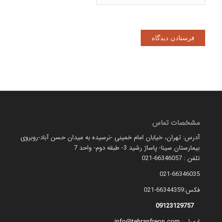
مشخصات تماس
آدرس: تهران، خیابان امام خمینی -نرسیده به میدان حسن آباد-روبروی
بیمارستان سینا- پاساژ رشید 3- طبقه دوم- واحد 7
تلفن : 66346057-021
021-66346035
فکس:66344359-021
09123129757
ایمیل :
info@tehranfreon.com