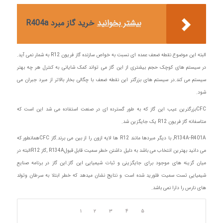
بیشتر بخوانید
خرید گاز مبرد R404a
البته این موضوع نقطه ضعف عمده ای نسبت به خواص سازنده گاز فریون R12 به شمار نمی آید.
در سیستم های کوچک حجم بیشتری از این گاز می تواند کمک شایانی به کنترل هر چه بهتر
سیستم می کند.در سیستم های بزرگتر این نقطه ضعف با چگالی بخار بالاتر از مبرد جبران می
شود.
CFCبزرگترین عیب این گاز که به طور گسترده ای در صنعت استفاده می شد این است که
متاسفانه گاز فریون R12 یک جایگزین شد.
R134A-R401A, با دیگر مبردها مانند R12 ها لایه ازون را از بین می برند.گاز CFCهمانطور که
می دانید بهترین انتخاب می باشد به دلیل داشتن خطر سمیت قابل قبولR134A ,گاز R12البته در
میان گزینه های موجود برای جایگزینی و ثبات شیمیایی این گاز.این گاز در برنامه صنایع
شیمیایی تست سمیت فلورید شده است و نتایج نشان میدهد که خطر ابتلا به سرطان وتولد
های نارس را دارا نمی باشد.
۱
۲
۳
۴
۵