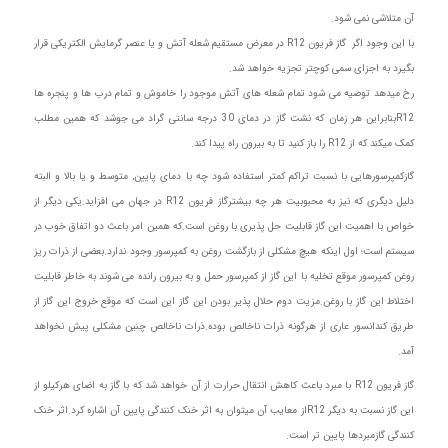
آن متلاشی نمی شود.
با این وجود اگر گاز فریون R12 در معرض مستقیم شعله آتش و یا عنصر گرمایش الکتریکی قرار
بگیرد به اجزای سمی کوچتر تجزیه خواهد شد.
رخ میدهد توصیه می شود تمام شعله های آتش موجود را خاموش و تمام درب ها و پنجره ها
R12بنابراین هر زمان که نشت گاز در دمای 30 درجه سانتی گراد می جوشد که همین مطلب
کمک میکند که از R12 را باز کنید تا به بیرون راه پیدا کند.
گازکمپرسورهایی با نسبت تراکم کمتر استفاده شود چه با دمای پایین, متوسط و یا بالا و البته
دلیل دیگری که نیز به محبوبیت هر چه بیشترگاز فریون R12 در جهان می افزاید.یکی دیگر از
خواص با اهمیت این گاز قابلیت حل پذیری با روغن است.که همین امر باعث دو اتفاق خوب در
سیستم است؛ اول اینکه هیچ مشکلی از بازگشت روغن به کمپرسور وجود ندارد.بعضی از ذرات ریز
روغن کمپرسور موقع تخلیه با این گاز از کمپرسور حمل و به بیرون رانده می شوند به خاطر قابلیت
اختلاط این گاز با روغن.مزیت دوم حلال پذیر بودن این گاز این است که موقع خروج این گاز از
طریق کندانسور عاری از هرگونه ذرات ناخالص بوده.ذرات ناخالص چنین مشکلی پیش نخواهد
آمد.
گاز فریون R12 با مبرد باعث کاهش انتقال حرارت از آن خواهد شد که با گاز به اضای هرکیلو از
این گاز نسبت به دیگر R12از معایب آن میتوان به اثر خنک کنندگی پایین آن اشاره کرد.اثر خنک
کنندگی گازمبردها پایین تر است.