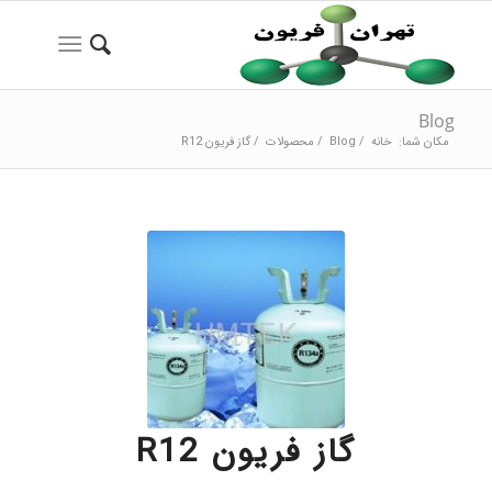
Blog
مکان شما:
خانه
/
Blog
/
محصولات
/
گاز فریون R12
گاز فریون R12