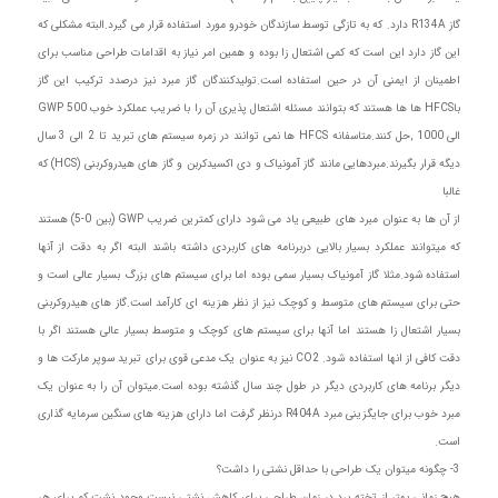
گاز R134A دارد. که به تازگی توسط سازندگان خودرو مورد استفاده قرار می گیرد.البته مشکلی که
این گاز دارد این است که کمی اشتعال زا بوده و همین امر نیاز به اقدامات طراحی مناسب برای
اطمینان از ایمنی آن در حین استفاده است.تولیدکنندگان گاز مبرد نیز درصدد ترکیب این گاز
باHFCS ها ها هستند که بتوانند مسئله اشتعال پذیری آن را با ضریب عملکرد خوب 500 GWP
الی 1000 ,حل کنند.متاسفانه HFCS ها نمی توانند در زمره سیستم های تبرید تا 2 الی 3 سال
دیگه قرار بگیرند.مبردهایی مانند گاز آمونیاک و دی اکسیدکربن و گاز های هیدروکربنی (HCS) که
غالبا
از آن ها به عنوان مبرد های طبیعی یاد می شود دارای کمترین ضریب GWP (بین 0-5) هستند
که میتوانند عملکرد بسیار بالایی دربرنامه های کاربردی داشته باشند البته اگر به دقت از آنها
استفاده شود.مثلا گاز آمونیاک بسیار سمی بوده اما برای سیستم های بزرگ بسیار عالی است و
حتی برای سیستم های متوسط و کوچک نیز از نظر هزینه ای کارآمد است.گاز های هیدروکربنی
بسیار اشتعال زا هستند اما آنها برای سیستم های کوچک و متوسط بسیار عالی هستند اگر با
دقت کافی از انها استفاده شود. CO2 نیز به عنوان یک مدعی قوی برای تبرید سوپر مارکت ها و
دیگر برنامه های کاربردی دیگر در طول چند سال گذشته بوده است.میتوان آن را به عنوان یک
مبرد خوب برای جایگزینی مبرد R404A درنظر گرفت اما دارای هزینه های سنگین سرمایه گذاری
است.
3- چگونه میتوان یک طراحی با حداقل نشتی را داشت؟
هیچ زمانی بهتر از تخته برد در زمان طراحی برای کاهش نشتی نیست.وجود نشت کم برای هر