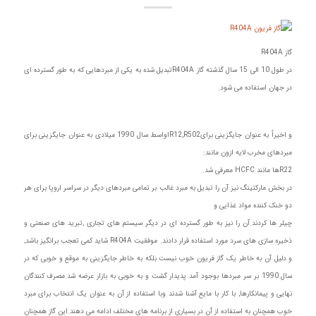
گاز R404A
در طول 10 الی 15 سال گذشته گاز R404Aتبدیل شده به یکی از مبردهایی که به طور گسترده ای
در جهان استفاده می شود.
و اخیراٌ به عنوان جایگزینی برایR12,R502اواسط سال 1990 میلادی به عنوان جایگزینی برای
مبردهای مخرب لایه ازون مانند:
R22ها مانند HCFC معرفی شد.
در بخش مارکتینگ نیز آن را تبدیل به مبرد غالب بر تمامی مبردهای دیگر در سراسر اروپا برای هر
دو خنک کننده مواد غذایی و
چیلر ها کردند.آن را نیز به طور گسترده ای در دیگر سیستم های تجاری ,تبرید های صنعتی و
ذخیره سازی های سرد مورد استفاده قرار دادند. موفقیت R404A شاید کمی تعجب برانگیز باشد,
و دلیل آن به خاطر یک گاز فریون خوب نیست بلکه به خاطر جایگزینی به موقع و خوبی که در
سال 1990 بر سر مبردها بوجود آمد پدیدار گشت و به خوبی به بازار عرضه شد.مصرف کنندگان
نهایی و پیمانکارها, با کار با مایع آشنا شدند وبا استفاده از آن به عنوان یک انتخاب برای مبرد
خوب همچنان به استفاده از آن در بسیاری از برنامه های مختلف ادامه می دهند.این گاز همچنان