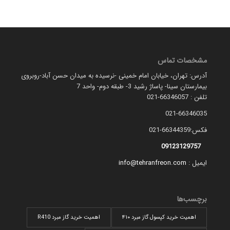
مشخصات تماس
آدرس: تهران، خیابان امام خمینی -نرسیده به میدان حسن آباد-روبروی
بیمارستان سینا- پاساژ رشید 3- طبقه دوم- واحد 7
تلفن : 66346057-021
021-66346035
فکس:66344359-021
09123129757
ایمیل :
info@tehranfreon.com
برچسب‌ها
اهمیت خرید کپسول گاز مبرد ۴۱۰
اهمیت خرید گاز مبرد R410