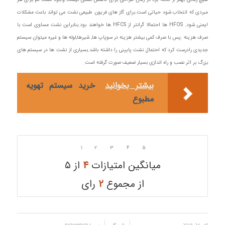
مبردی که انتخاب شود حیاتی است.برای گاز های فریون طبیعی نشت می تواند باعث مشکلات
ایمنی شود. HFOS ها احتمالا گرانتر از HFCS ها خواهند بود.بنابراین نشت مساوی است با
صرف هزینه .پس با صرف کمی بیشتر هزینه در سوپاپ ها, شیرها,لوله ها و غیره میتوان سیستم
جدیدی رادرست کرد که احتمال نشت پایینی را داشته باشد.بسیاری از نشت ها در سیستم های
بزرگ بر اثر نصب و راه اندازی بسیار ضعیف صورت گرفته است.
بیشتر بخوانید
خرید سیستم تهویه
مطبوع
۱
۲
۳
۴
۵
میانگین امتیازات
۴
از ۵
از مجموع
۲
رای
اکتبر 24, 2018
0 دیدگاه
توسط
BARIAWBARI