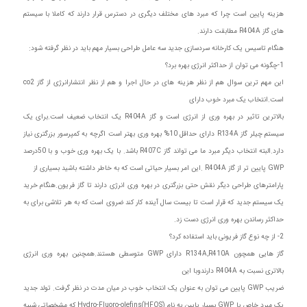
هزینه پایین است چرا که مبرد های مختلف دیگری در دسترس قرار دارند که کاملا با سیستم
های گاز R404A مطابقت دارند.
هنگام تاسیس یک کارخانه سردسازی جدید سه عامل طراحی بسیار مهم باید در نظر گرفته شود:
1-چگونه می توان از حداکثر انرژی بهره برد؟
این مهم ترین سوال هم از نظر هزینه های در حال اجرا و هم از نظر انتشارانرژی از گاز co2
است.انتخاب یک مبرد خوب دارای
بالاترین تاثیر در بهره وری از انرژی است و گاز R404A یک انتخاب ضعیف است.برای یک
سیستم چیلر گاز R134A دارای حداقل 10% بهره وری بهتر است اگرچه به کمپرسور بزرگتری نیاز
دارد.البته انتخاب دیگر مبرد ما می تواند گاز R407C باشد. با یک بهره وری خوب و با 50درصد
GWP پایین تر از گاز R404A .این امر بسیار حیاتی است که به خاطر داشته باشید بسیاری از
پارامترهای طراحی دیگر نقش حتی بزرگتری در بهره وری انرژی دارند تا گاز فریون.هنگام خرید
یک سیستم جدید که قرار است تا بیست سال آینده کار کند ضروی است که به هر تلاشی برای به
حداکثر رساندن بهره وری انرژی دست زد.
2- از چه نوع گاز فریونی باید استفاده کرد؟
گاز هایی همچون R134A,R410A دارای GWP متوسطی هستند.همچنین بهره وری انرژی
بالاتری نسبت به R404A دارندوبا این
ضریب GWP پایین می توان به عنوان یک انتخاب خوب در میان مدت در نظر گرفت. تولد جدید
یک مبرد خاص با GWP بسیار پایین به نام Hydro-Fluoro-olefins(HFOS) که مشخصاتی شبیه