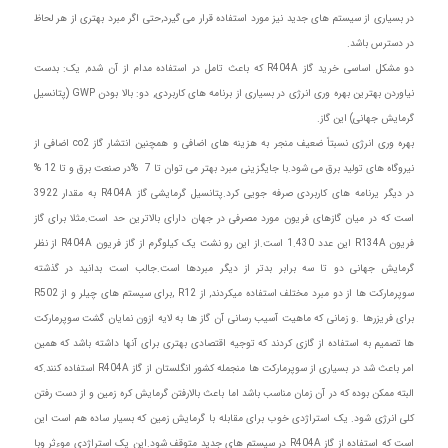
در بسیاری از سیستم های جدید نیز مورد استفاده قرار می گیرد,حتی اگر مبرد بهتری از هر لحاظ
در دسترس باشد.
دو مشکل اساسی خرید گاز R404A که باعث تامل در استفاده مدام از آن شده, یک: بدست
نیاوردن بهترین بهره وری انرژی در بسیاری از برنامه های کاربردی, دو: بالا بودن GWP (پتانسیل
گرمایش جهانی) این گاز.
بهره وری انرژی نسبتاً ضعیف منجر به هزینه های اضافی و همچنین انتشار گاز co2 اضافی از
نیروگاه های تولید برق می شود.با جایگزینی مبرد بهتر می توان تا 7 %در صنعت برق و تا 12 %
در دیگر یرنامه های کاربردی صرفه جویی کرد.پتانسیل گرمایشی گاز R404A به مقدار 3922
است که در میان گازهای فریون مورد مصرفی در جهان دارای بالاترین حد است.مثلا برای گاز
فریون R134A این عدد 1.430 است.از این رو نشت یک کیلوگرم از گاز فریون R404A از نظر
گرمایش جهانی دو تا سه برابر بدتر از دیگر مبردها است.جالب است بدانید در گذشته
سوپرمارکت ها از دو مبرد مختلف استفاده میکردند, از R12 ,برای سیستم های چیلر و از R502
برای فریزرها .و زمانی که ماهیت آسیب رسانی آن گاز ها به لایه ازون نمایان گشت سوپرمارکت
ها تصمیم به استفاده از گازی کردند که توجیه اقتصادی بهتری برای آنها داشته باشد که همین
امر باعث شد در بسیاری از سوپرمارکت ها منجمله کشور انگلستان از گاز R404A استفاده کنند.که
البته ممکن بوده که در آن زمان مناسب باشد اما باعث بالارفتن گرمایش کره زمین و از دست رفتن
کلی انرژی شود. یک استراژدی خوب برای مقابله با گرمایش زمین که بسیار ساده هم است این
است که استفاده از گاز R404A در سیستم های جدید متوقف شود.این یک استراژدی موءثر وبا