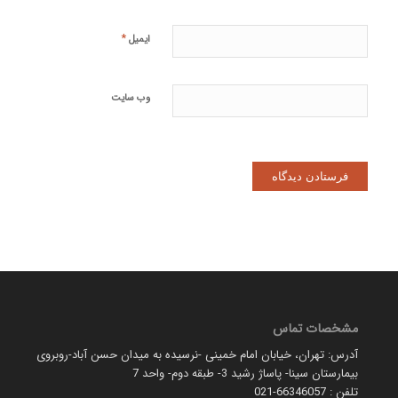
*
ایمیل
وب‌ سایت
مشخصات تماس
آدرس: تهران، خیابان امام خمینی -نرسیده به میدان حسن آباد-روبروی
بیمارستان سینا- پاساژ رشید 3- طبقه دوم- واحد 7
تلفن : 66346057-021