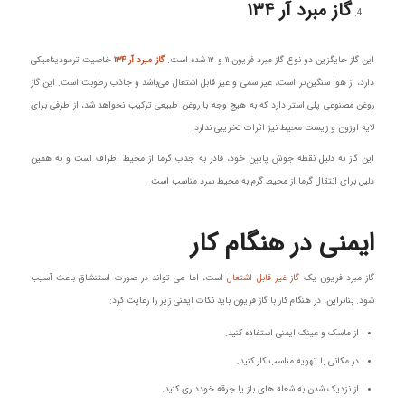
گاز مبرد آر ۱۳۴
این گاز جایگزین دو نوع گاز مبرد فریون ۱۱ و ۱۲ شده است.
گاز مبرد آر ۱۳۴
خاصیت ترمودینامیکی
دارد، از هوا سنگین‌تر است، غیر سمی و غیر قابل اشتعال می‌باشد و جاذب رطوبت است. این گاز
روغن مصنوعی پلی استر دارد که به هیچ وجه با روغن طبیعی ترکیب نخواهد شد، از طرفی برای
لایه اوزون و زیست محیط نیز اثرات تخریبی ندارد.
این گاز به دلیل نقطه جوش پایین خود، قادر به جذب گرما از محیط اطراف است و به همین
دلیل برای انتقال گرما از محیط گرم به محیط سرد مناسب است.
ایمنی در هنگام کار
گاز مبرد فریون یک
گاز غیر قابل اشتعال
است، اما می تواند در صورت استنشاق باعث آسیب
شود. بنابراین، در هنگام کار با گاز فریون باید نکات ایمنی زیر را رعایت کرد:
از ماسک و عینک ایمنی استفاده کنید.
در مکانی با تهویه مناسب کار کنید.
از نزدیک شدن به شعله های باز یا جرقه خودداری کنید.