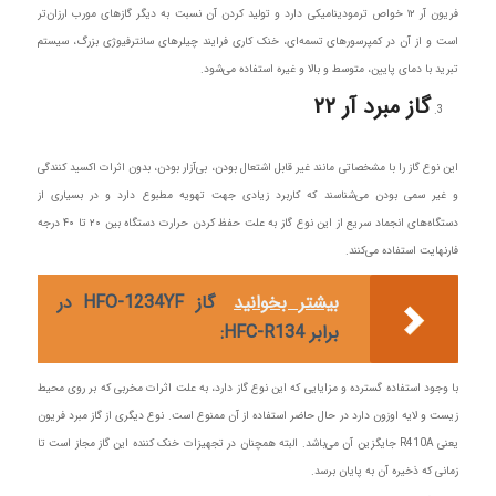
فریون آر ۱۲ خواص ترمودینامیکی دارد و تولید کردن آن نسبت به دیگر گازهای مورب ارزان‌تر
است و از آن در کمپرسورهای تسمه‌ای، خنک کاری فرایند چیلرهای سانترفیوژی بزرگ، سیستم
تبرید با دمای پایین، متوسط و بالا و غیره استفاده می‌شود.
گاز مبرد آر ۲۲
این نوع گاز را با مشخصاتی مانند غیر قابل اشتعال بودن، بی‌آزار بودن، بدون اثرات اکسید کنندگی
و غیر سمی بودن می‌شناسند که کاربرد زیادی جهت تهویه مطبوع دارد و در بسیاری از
دستگاه‌های انجماد سریع از این نوع گاز به علت حفظ کردن حرارت دستگاه بین ۲۰ تا ۴۰ درجه
فارنهایت استفاده می‌کنند.
بیشتر بخوانید
گاز HFO-1234YF در
برابر HFC-R134:
با وجود استفاده گسترده و مزایایی که این نوع گاز دارد، به علت اثرات مخربی که بر روی محیط
زیست و لایه اوزون دارد در حال حاضر استفاده از آن ممنوع است. نوع دیگری از گاز مبرد فریون
یعنی R410A جایگزین آن می‌باشد. البته همچنان در تجهیزات خنک کننده این گاز مجاز است تا
زمانی که ذخیره آن به پایان برسد.