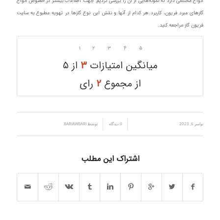
انواع مختلفی دارد که نمونه‌هایی از آن را بررسی کردیم. جهت اطلاعات بیشتر در خصوص انواع
گازهای مبرد فریون، کاربرد هر کدام از آنها و نقش این نوع گازها در تهویه مطبوع به سایت
فریون گاز مراجعه کنید.
۱
۲
۳
۴
۵
میانگین امتیازات
۳
از ۵
از مجموع
۲
رای
نوامبر 6, 2023
/
/
0 دیدگاه
توسط
BARIAWBARI
اشتراک این مطلب