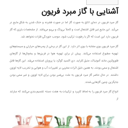
آشنایی با گاز مبرد فریون
گاز مبرد فریون در دمای اتاق به صورت گاز اما در صورت فشرده و خنک شدن به شکل مایع در
می‌آید. این مایع غیر قابل اشتعال است و کاملاً بی‌رنگ و بی‌بو می‌باشد. از مشخصات بارزی که گاز
فریون دارد این است که اگر با رطوبت ترکیب شود، موجب خوردگی فلزات نخواهد شد.
گاز مبرد فریون بوی مشابه با بوی اتر دارد. از این گاز در برخی از پمپ‌های حرارتی و سیستم‌های
تهویه مطبوع استفاده می‌کنند. پیش تر برای تهویه هوا در فریزرها و یخچال‌ها از گازهای
فلوروکربن مانند آمونیاک، متیل کلراید، دی اکسید گوگرد یا پروپان استفاده می‌شد. این گازها قابل
اشتعال و سمی بودند، به همین دلیل اثرات مخربی بر تغییرات آب و هوایی و تخریب لایه اوزون
داشتند. در حال حاضر گاز مبرد فریون به علت بی‌ضرر بودن برای لایه اوزون و غیر سمی بودن
جایگزین چنین گازهایی شدند.
انواع گاز مبرد فریون را به لحاظ کاربرد و ترکیبات به هفت دسته تقسیم بندی می‌کنند که عبارتند
از