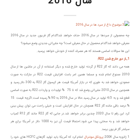
سال 2016
چه محصولی از مبردها در سال 2016 حذف خواهد شد؟کدام گاز فریون جدید در سال 2016
معرفی خواهد شد؟کدام محصول در حال معرفی است؟ چه مقرراتی جدیدی وضع میشود؟
این ها سوالات اساسی هستند که هر مصرف کننده از خودش خواهد پرسید.
1_از دور خارج شدن R22:
همه می دانند که گاز R22 از گردنه تولید خارج شده و دیگر استفاده از آن در ماشین ها از سال
2010 ممنوع اعلام شده و مسلما همین امر باعث افزایش قیمت R22 در مارکت به صورت
صعودی خواهد شد به طوری که در بازار آمریکا قیمت هر کپسول گاز R22 به 300 دلار رسید و
همچنین در سال 2010 مقرراتی وضع شد که تا 75 % تولیدات و واردات R22 به صورت اساسی
قطع شد و به 4/3 تولید در سال رسید.حالا در سال 2016 به 90 % رسیده است.اگرچه قیمت 15
% درصد باقی مانده گاز R22 همچنان در حال افزایش است و خیلی راحت می توان پیش بینی
کرد این رقم تا سال 2020 چندین برابر خواهد شد.در جایی که گاز R22 مانند گاز R12 کمیاب
خواهد شد و به سختی پیدا می شود.احتمالا قیمت آن نیز به 1000 دلار در آمریکا برای هر
سیلندر گاز فریون برسد.
1 ژانویه سال 2004:
پروتکل مونترال
اعلام کرد که آمریکا باید تولید گازهای HCFC های خود را