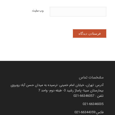
وب‌ سایت
مشخصات تماس
آدرس: تهران، خیابان امام خمینی -نرسیده به میدان حسن آباد-روبروی
بیمارستان سینا- پاساژ رشید 3- طبقه دوم- واحد 7
تلفن : 66346057-021
021-66346035
فکس:66344359-021