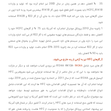
35 % کاهش دهد.در همین زمان در سال 2003 نیز اعلام کرده بود که تولید و واردات
HCFC_R141B باید بصورت کامل قطع شود.چون گاز R141B بیشترین ضربه رو به لایه ازون در
میان گازهای مبرد وارد می کند.البته EPA اجازه داد به جای آن از گاز R22 و R142B استفاده
شود.
1 ژانویه سال 2010:پروتکل مونترال اعلام کرد که آمریکا باید 75 % از گازهای HCFC خود را
کاهش دهد و فقط دارندگان سیستم های تهویه مطبوعی که با گاز R22 کار می کنند اجازه واردات
این مبرد را دارند.ولی در سیستم های تازه تاسیس شامل تهویه خانگی و یخچال های صنعتی
نباید از گاز R22 استفاده کرد.در ماه ژانویه 2015 EPA اعلام داشت تولید و واردات مبرد R22
باید به 90 % کاهش یابد.
2_گازهای HFC نیز به آرامی از رده خارج می شوند:
گاز های مبرد شامل R134A -R410A-
R404A
نیز بزودی کمیاب خواهند شد و دیگر در مارکت
ها نخواهند بود با این که در حال حاضر از آن ها استفاده فراوانی می شود.معروفترین HFC
کپسول فریون R134A است که از سال 2011 در اتحادیه اروپا ممنوع شده.در پاییز 2014 دولت
اوباما اعلام کرد که آن ها تصمیم به گرفتن اقداماتی علیه HFC ها کردند.که این اقدامات شامل
انواع اقدامات داوطلبانه و انواع اقدامات اجرایی به طور مستقیم توسط دولت خواهد
بود.موضوع دیگری که باید در نظر داشت این است که فقط کشور آمریکا و اروپا جزو کشورهایی
نیستند که قانون منع استفاده از مبرد های HFC را صادر کردند.3 کشور دیگر در شمال قاره آمریکا
نیز پیشنهاد اصلاحی پروتکل مونترال را که به ممنوعیت از HFC هاست پذیرفتند.همان طور که