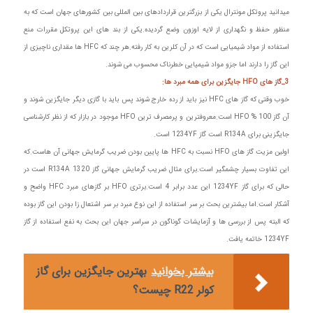
میدانید پروتکل مونترال یکی از بزرگترین قراردادهای بین المللی بین کشورهای جهان است که به
منظور حفظ و نگهداری از لایه اوزون وضع گردیده.یکی از بند های این پروتکل مقررات منع
استفاده از مواد شیمیایی است که در آن کلرین به کار رفته.هر چند که HFC ها مقداری ناچیزی از
این گاز را دارند اما جزو مواد شیمیایی خطرناک محسوب می شوند.
3_گاز های HFO جایگزین برای همه مبرد ها:
خوب وقتی که گاز های HFC نیز باید از رده خارج شوند پس باید با گازی دیگر جایگزین شوند و
آن گاز 100 % HFO است.معروفترین و پرمصرف ترین HFO موجود در بازار که از نظر کارشناسی
جایگزینی برای R134A است گاز 1234YF است.
اولین مزیت گاز های HFO نسبت به HFC ها پایین بودن ضریب گرمایش جهانی آن هاست.که
این تفاوت بسیار چشمگیر است.برای مثال ضریب گرمایش جهانی گاز R134A 1320 است در
حالی که برای گاز 1234YF این عدد برابر 4 است.برتری HFO بر گازهای مبرد HFC واضح و
آشکار است.اما بیشترین بحث بر سر استفاده از این نوع مبرد بر سر اشتعال زا بودن این گاز بوده
که البته پس از بررسی ها و آزمایشات گوناگون در سراسر جهان این بحث به نفع استفاده از گاز
1234YF خاتمه یافت.
بیشتر بخوانید
بهترین جایگزین برای گاز
کولر R22 چیست؟