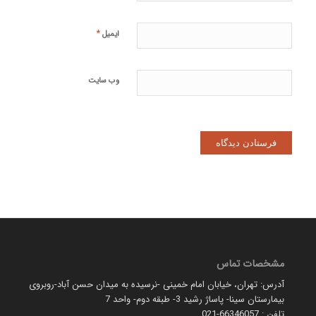
*
ایمیل
وب‌ سایت
مشخصات تماس
آدرس: تهران، خیابان امام خمینی -نرسیده به میدان حسن آباد-روبروی
بیمارستان سینا- پاساژ رشید 3- طبقه دوم- واحد 7
تلفن : 66346057-021