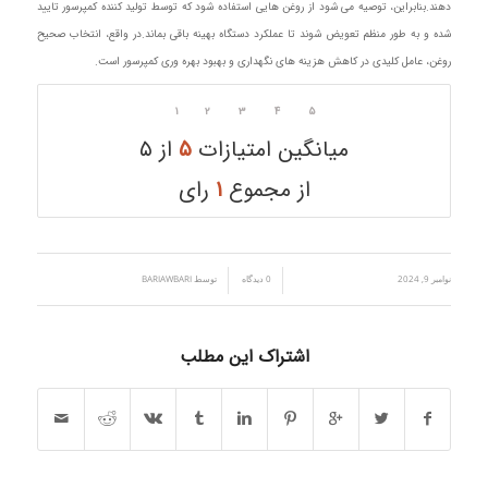
دهند.بنابراین، توصیه می‌ شود از روغن‌ هایی استفاده شود که توسط تولید کننده کمپرسور تایید
شده و به طور منظم تعویض شوند تا عملکرد دستگاه بهینه باقی بماند.در واقع، انتخاب صحیح
روغن، عامل کلیدی در کاهش هزینه‌ های نگهداری و بهبود بهره‌ وری کمپرسور است.
۱
۲
۳
۴
۵
میانگین امتیازات
۵
از ۵
از مجموع
۱
رای
نوامبر 9, 2024
/
/
0 دیدگاه
توسط
BARIAWBARI
اشتراک این مطلب