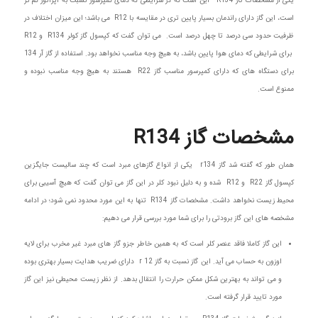
یکی از مشخصات گاز R134 این است که در شرایطی که دمای کمپرسور نسبت به اپراتور کم تر
است، این گاز دارای راندمان بسیار پایین تری در مقایسه با R12 می باشد؛ این میزان اختلاف در
ظرفیت حدود سی درصد تا چهل درصد است. می توان گفت که کپسول گاز کولر R134 و R12
برای شرایطی که دمای هوا پایین باشد، به هیچ وجه مناسب نخواهد بود. استفاده از گاز آر 134
برای دستگاه های که دارای کمپرسور مناسب گاز R22 هستند به هیچ وجه مناسب نبوده و
ممنوع است.
مشخصات گاز R134
همان طور که گفته شد گاز r134 یکی از انواع گازهای مبرد است که چند سالیست جایگزین
کپسول گاز R22 و R12 شده و به دلیل نبود کلر در این گاز می توان گفت که هیچ آسیبی برای
محیط زیست نخواهد داشت. مشخصات گاز R134 تنها به این مورد محدود نمی شود؛ در ادامه
مشخصه های این گاز برودتی را برای شما مورد بررسی قرار می دهیم:
این گاز کاملا فاقد عنصر کلر است که به همین خاطر جزو گاز های مبرد غیر مخرب برای لایه
اوزون به حساب می آید. این گاز نسبت به گاز r 12 دارای ضریب هدایت بسیار بهتری بوده
و می تواند به بهترین شکل ممکن حرارت را انتقال بدهد. از نظر زیست محیطی نیز این گاز
مورد تایید قرار گرفته است.