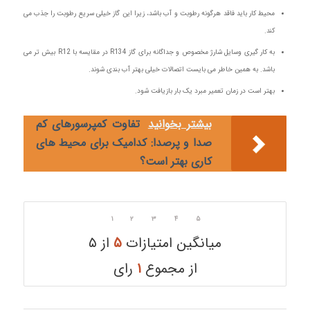
محیط کار باید فاقد هرگونه رطوبت و آب باشد، زیرا این گاز خیلی سریع رطوبت را جذب می
کند.
به کار گیری وسایل شارژ مخصوص و جداگانه برای گاز R134 در مقایسه با R12 بیش تر می
باشد. به همین خاطر می بایست اتصالات خیلی بهتر آب بندی شوند.
بهتر است در زمان تعمیر مبرد یک بار بازیافت شود.
بیشتر بخوانید
تفاوت کمپرسورهای کم
صدا و پرصدا: کدامیک برای محیط های
کاری بهتر است؟
۱
۲
۳
۴
۵
میانگین امتیازات
۵
از ۵
از مجموع
۱
رای