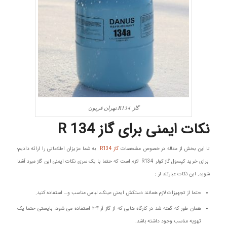
گاز R134.تهران فریون
نکات ایمنی برای گاز R 134
تا این بخش از مقاله در خصوص مشخصات
گاز R134
به شما عزیزان اطلاعاتی را ارائه دادیم؛
برای خرید کپسول گاز کولر R134 لازم است که حتما با یک سری نکات ایمنی این گاز مبرد آشنا
شوید. این نکات عبارتند از :
حتما از تجهیزات لازم همانند دستکش ایمنی عینک، لباس مناسب و… استفاده کنید.
همان طور که گفته شد در کارگاه هایی که از گاز آر ۱۳۴ استفاده می شود، بایستی حتما یک
تهویه مناسب وجود داشته باشد.