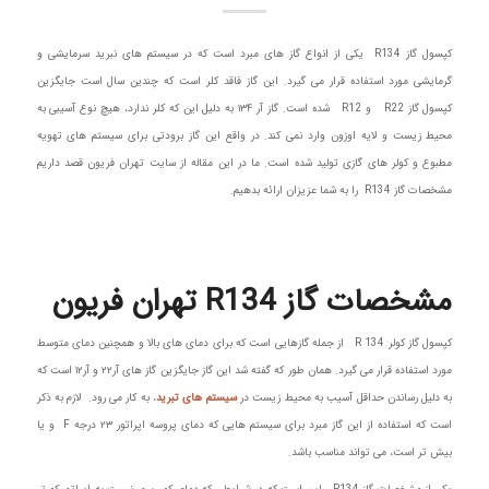
کپسول گاز R134 یکی از انواع گاز های مبرد است که در سیستم های نبرید سرمایشی و
گرمایشی مورد استفاده قرار می گیرد. این گاز فاقد کلر است که چندین سال است جایگزین
کپسول گاز R22 و R12 شده است‌. گاز آر ۱۳۴ به دلیل این که کلر ندارد، هیچ نوع آسیبی به
محیط زیست و لایه اوزون وارد نمی کند. در واقع این گاز برودتی برای سیستم های تهویه
مطبوع و کولر های گازی تولید شده است. ما در این مقاله از سایت تهران فریون قصد داریم
مشخصات گاز R134 را به شما عزیزان ارائه بدهیم.
مشخصات گاز R134 تهران فریون
کپسول گاز کولر R 134 از جمله گازهایی است که برای دمای های بالا و همچنین دمای متوسط
مورد استفاده قرار می گیرد. همان طور که گفته شد این گاز جایگزین گاز های آر‌۲۲ و آر۱۲‌ است که
به دلیل رساندن حداقل آسیب به محیط زیست در
سیستم های تبرید
، به کار می رود. لازم به ذکر
است که استفاده از این گاز مبرد برای سیستم هایی که دمای پروسه اپراتور ۲۳ درجه F و یا
بیش تر است، می تواند مناسب باشد‌.