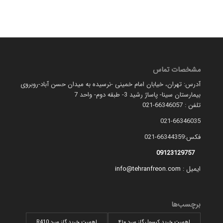
مشخصات تماس
آدرس: تهران، خیابان امام خمینی -نرسیده به میدان حسن آباد-روبروی
بیمارستان سینا- پاساژ رشید 3- طبقه دوم- واحد 7
تلفن : 66346057-021
021-66346035
فکس:66344359-021
09123129757
ایمیل :
info@tehranfreon.com
برچسب‌ها
اهمیت خرید کپسول گاز مبرد ۴۱۰
اهمیت خرید گاز مبرد R410