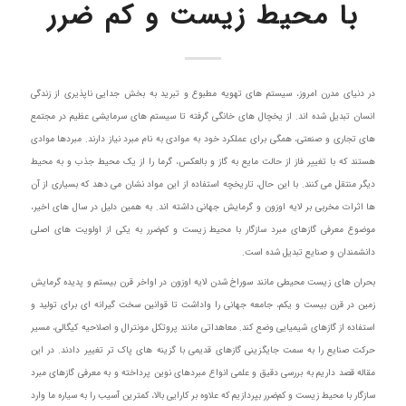
با محیط زیست و کم‌ ضرر
در دنیای مدرن امروز، سیستم های تهویه مطبوع و تبرید به بخش جدایی ناپذیری از زندگی
انسان تبدیل شده اند. از یخچال های خانگی گرفته تا سیستم های سرمایشی عظیم در مجتمع
های تجاری و صنعتی، همگی برای عملکرد خود به موادی به نام مبرد نیاز دارند. مبردها موادی
هستند که با تغییر فاز از حالت مایع به گاز و بالعکس، گرما را از یک محیط جذب و به محیط
دیگر منتقل می کنند. با این حال، تاریخچه استفاده از این مواد نشان می دهد که بسیاری از آن
ها اثرات مخربی بر لایه اوزون و گرمایش جهانی داشته اند. به همین دلیل در سال های اخیر،
موضوع معرفی گازهای مبرد سازگار با محیط زیست و کم‌ضرر به یکی از اولویت های اصلی
دانشمندان و صنایع تبدیل شده است.
بحران های زیست محیطی مانند سوراخ شدن لایه اوزون در اواخر قرن بیستم و پدیده گرمایش
زمین در قرن بیست و یکم، جامعه جهانی را واداشت تا قوانین سخت گیرانه ای برای تولید و
استفاده از گازهای شیمیایی وضع کند. معاهداتی مانند پروتکل مونترال و اصلاحیه کیگالی، مسیر
حرکت صنایع را به سمت جایگزینی گازهای قدیمی با گزینه های پاک تر تغییر دادند. در این
مقاله قصد داریم به بررسی دقیق و علمی انواع مبردهای نوین پرداخته و به معرفی گازهای مبرد
سازگار با محیط زیست و کم‌ضرر بپردازیم که علاوه بر کارایی بالا، کمترین آسیب را به سیاره ما وارد