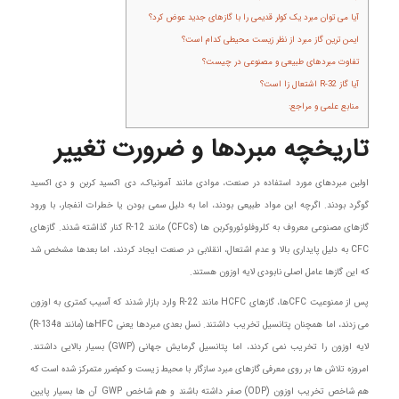
آیا می توان مبرد یک کولر قدیمی را با گازهای جدید عوض کرد؟
ایمن ترین گاز مبرد از نظر زیست محیطی کدام است؟
تفاوت مبردهای طبیعی و مصنوعی در چیست؟
آیا گاز R-32 اشتعال زا است؟
منابع علمی و مراجع:
تاریخچه مبردها و ضرورت تغییر
اولین مبردهای مورد استفاده در صنعت، موادی مانند آمونیاک، دی اکسید کربن و دی اکسید
گوگرد بودند. اگرچه این مواد طبیعی بودند، اما به دلیل سمی بودن یا خطرات انفجار، با ورود
گازهای مصنوعی معروف به کلروفلوئوروکربن ها (CFCs) مانند R-12 کنار گذاشته شدند. گازهای
CFC به دلیل پایداری بالا و عدم اشتعال، انقلابی در صنعت ایجاد کردند، اما بعدها مشخص شد
که این گازها عامل اصلی نابودی لایه اوزون هستند.
پس از ممنوعیت CFCها، گازهای HCFC مانند R-22 وارد بازار شدند که آسیب کمتری به اوزون
می زدند، اما همچنان پتانسیل تخریب داشتند. نسل بعدی مبردها یعنی HFCها (مانند R-134a)
لایه اوزون را تخریب نمی کردند، اما پتانسیل گرمایش جهانی (GWP) بسیار بالایی داشتند.
امروزه تلاش ها بر روی معرفی گازهای مبرد سازگار با محیط زیست و کم‌ضرر متمرکز شده است که
هم شاخص تخریب اوزون (ODP) صفر داشته باشند و هم شاخص GWP آن ها بسیار پایین