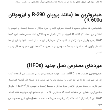
به دلیل بازدهی انرژی فوق العاده، در سردخانه های صنعتی بزرگ همچنان بی رقیب است.
هیدروکربن ها (مانند پروپان R-290 و ایزوبوتان
R-600a)
هیدروکربن ها بخش مهمی از لیست معرفی گازهای مبرد سازگار با محیط زیست و کم‌ضرر را
تشکیل می دهند. گاز R-600a امروزه در اکثر یخچال های خانگی استفاده می شود. این گازها
GWP بسیار پایینی دارند (کمتر از 3) و عملکرد سرمایشی آن ها عالی است. تنها چالش آن ها
اشتعال پذیری است که با رعایت نکات ایمنی در طراحی دستگاه ها، این خطر به حداقل رسیده
است.
مبردهای مصنوعی نسل جدید (HFOs)
هیدروفلوئورو اولفین ها یا HFOها، نسل چهارم مبردهای فلوئوردار هستند. این گازها به گونه
ای طراحی شده اند که در جو زمین به سرعت تجزیه می شوند و در نتیجه اثر گلخانه ای بسیار
کمی دارند. در بحث معرفی گازهای مبرد سازگار با محیط زیست و کم‌ضرر، گاز R-1234yf یکی از
مشهورترین اعضای این خانواده است که جایگزین R-134a در سیستم کولر خودروها شده است.
GWP این گاز کمتر از 1 است که یک پیشرفت خیره کننده نسبت به نسل های قبلی محسوب می
شود.