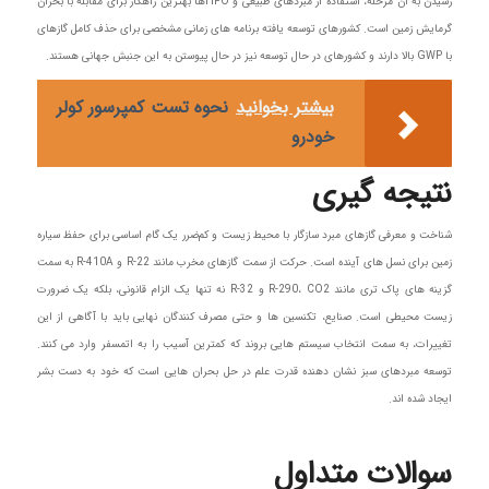
رسیدن به آن مرحله، استفاده از مبردهای طبیعی و HFOها بهترین راهکار برای مقابله با بحران
گرمایش زمین است. کشورهای توسعه یافته برنامه های زمانی مشخصی برای حذف کامل گازهای
با GWP بالا دارند و کشورهای در حال توسعه نیز در حال پیوستن به این جنبش جهانی هستند.
بیشتر بخوانید
نحوه تست کمپرسور کولر
خودرو
نتیجه گیری
شناخت و معرفی گازهای مبرد سازگار با محیط زیست و کم‌ضرر یک گام اساسی برای حفظ سیاره
زمین برای نسل های آینده است. حرکت از سمت گازهای مخرب مانند R-22 و R-410A به سمت
گزینه های پاک تری مانند R-290، CO2 و R-32 نه تنها یک الزام قانونی، بلکه یک ضرورت
زیست محیطی است. صنایع، تکنسین ها و حتی مصرف کنندگان نهایی باید با آگاهی از این
تغییرات، به سمت انتخاب سیستم هایی بروند که کمترین آسیب را به اتمسفر وارد می کنند.
توسعه مبردهای سبز نشان دهنده قدرت علم در حل بحران هایی است که خود به دست بشر
ایجاد شده اند.
سوالات متداول