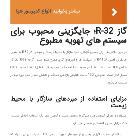
بیشتر بخوانید
انواع کمپرسور هوا
گاز R-32؛ جایگزینی محبوب برای
سیستم های تهویه مطبوع
در میان تلاش ها برای معرفی گازهای مبرد سازگار با محیط زیست و کم‌ضرر، گاز R-32 به عنوان
جایگزین اصلی R-410A در اسپلیت ها و کولرهای گازی مطرح شده است. اگرچه R-32 یک گاز
خالص HFC است، اما GWP آن حدود 675 است که نسبت به R-410A (با GWP حدود 2088)
بسیار کمتر است. همچنین R-32 باعث افزایش بازدهی دستگاه و کاهش مقدار مبرد مورد نیاز در
سیستم می شود.
مزایای استفاده از مبردهای سازگار با محیط
زیست
استفاده و معرفی گازهای مبرد سازگار با محیط زیست و کم‌ضرر تنها یک انتخاب اخلاقی نیست،
بلکه مزایای فنی و اقتصادی متعددی نیز دارد:
کاهش مصرف انرژی: بسیاری از مبردهای نوین، بازدهی انتقال حرارت بهتری دارند که