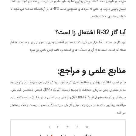
مبردهای طبیعی مانند CO2 و هیدروکربن ها به طور عادی در طبیعت یافت می شوند و GWP
بسیار پایینی دارند، در حالی که مبردهای مصنوعی مانند HFOها در آزمایشگاه ساخته می شوند تا
خواص مشابهی داشته باشند.
آیا گاز R-32 اشتعال زا است؟
این گاز در دسته A2L قرار می گیرد که به معنای اشتعال پذیری بسیار پایین و سرعت انتشار
شعله کم است. استفاده از آن در دستگاه های استاندارد کاملا ایمن تلقی می شود.
منابع علمی و مراجع:
برای کسب اطلاعات بیشتر و مطالعه دقیق تر در مورد ویژگی های فنی مبردها، می توانید به
منابع معتبری چون سازمان حفاظت از محیط زیست آمریکا (EPA)، انجمن مهندسان گرمایش،
سرمایش و تهویه مطبوع آمریکا (ASHRAE) و آژانس بین المللی انرژی (IEA) مراجعه کنید. این
مراکز به روزترین داده ها را در زمینه معرفی گازهای مبرد سازگار با محیط زیست و کم‌ضرر منتشر
می کنند.
۱
۲
۳
۴
۵