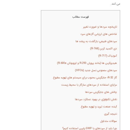
می کنند.
فهرست مطالب
تاریخچه مبردها و ضرورت تغییر
شاخص های ارزیابی گازهای مبرد
مبردهای طبیعی؛ بازگشت به ریشه ها
دی اکسید کربن (R-744)
آمونیاک (R-717)
هیدروکربن ها (مانند پروپان R-290 و ایزوبوتان R-600a)
مبردهای مصنوعی نسل جدید (HFOs)
گاز R-32؛ جایگزینی محبوب برای سیستم های تهویه مطبوع
مزایای استفاده از مبردهای سازگار با محیط زیست
چالش های جایگزینی مبردها
نقش تکنولوژی در بهبود عملکرد مبردها
آینده صنعت تبرید و تهویه مطبوع
نتیجه گیری
سوالات متداول
چرا باید از مبردهای با GWP پایین استفاده کنیم؟