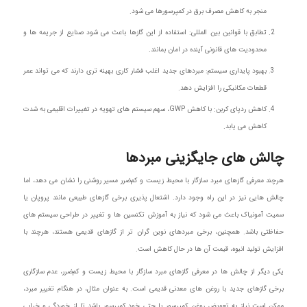
منجر به کاهش مصرف برق در کمپرسورها می شود.
تطابق با قوانین بین المللی: استفاده از این گازها باعث می شود صنایع از جریمه ها و
محدودیت های قانونی آینده در امان بمانند.
بهبود پایداری سیستم: مبردهای جدید اغلب فشار کاری بهینه تری دارند که می تواند عمر
قطعات مکانیکی را افزایش دهد.
کاهش ردپای کربن: با کاهش GWP، سهم سیستم های تهویه در تغییرات اقلیمی به شدت
کاهش می یابد.
چالش های جایگزینی مبردها
هرچند معرفی گازهای مبرد سازگار با محیط زیست و کم‌ضرر مسیر روشنی را نشان می دهد، اما
چالش هایی نیز در این راه وجود دارد. اشتعال پذیری برخی گازهای طبیعی مانند پروپان یا
سمیت آمونیاک باعث می شود که نیاز به آموزش تکنسین ها و تغییر در طراحی سیستم های
حفاظتی باشد. همچنین، برخی مبردهای نوین گران تر از گازهای قدیمی هستند، هرچند با
افزایش تولید انبوه، قیمت آن ها در حال کاهش است.
یکی دیگر از چالش ها در معرفی گازهای مبرد سازگار با محیط زیست و کم‌ضرر، عدم سازگاری
برخی گازهای جدید با روغن های معدنی قدیمی است. به عنوان مثال، در هنگام تغییر مبرد،
ممکن است نیاز به تعویض روغن کمپرسور یا حتی خود کمپرسور باشد تا از خوردگی و خرابی