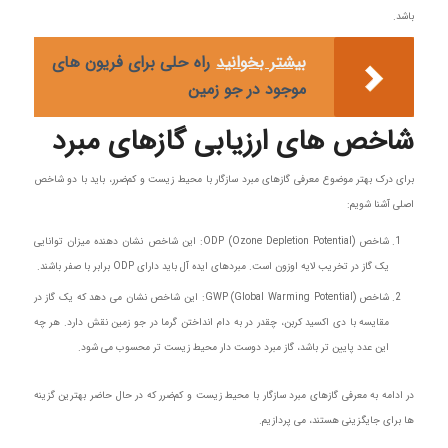
باشد.
بیشتر بخوانید
راه حلی برای فریون های
موجود در جو زمین
شاخص های ارزیابی گازهای مبرد
برای درک بهتر موضوع معرفی گازهای مبرد سازگار با محیط زیست و کم‌ضرر، باید با دو شاخص
اصلی آشنا شویم:
شاخص ODP (Ozone Depletion Potential): این شاخص نشان دهنده میزان توانایی
یک گاز در تخریب لایه اوزون است. مبردهای ایده آل باید دارای ODP برابر با صفر باشند.
شاخص GWP (Global Warming Potential): این شاخص نشان می دهد که یک گاز در
مقایسه با دی اکسید کربن، چقدر در به دام انداختن گرما در جو زمین نقش دارد. هر چه
این عدد پایین تر باشد، گاز مبرد دوست دار محیط زیست تر محسوب می شود.
در ادامه به معرفی گازهای مبرد سازگار با محیط زیست و کم‌ضرر که در حال حاضر بهترین گزینه
ها برای جایگزینی هستند، می پردازیم.