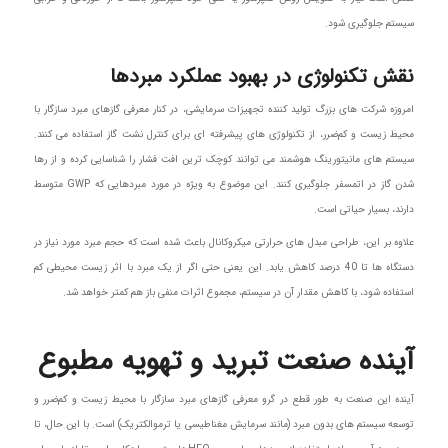
سیستم جلوگیری شود.
نقش تکنولوژی در بهبود عملکرد مبردها
امروزه شرکت های بزرگ تولید کننده تجهیزات سرمایشی، در کنار معرفی گازهای مبرد سازگار با
محیط زیست و کم‌ضرر، از تکنولوژی های پیشرفته ای برای کنترل نشت گاز استفاده می کنند.
سیستم های مانیتورینگ هوشمند می توانند کوچک ترین افت فشار را شناسایی کرده و از رها
شدن گاز در اتمسفر جلوگیری کنند. این موضوع به ویژه در مورد مبردهایی که GWP متوسط
دارند، بسیار حیاتی است.
علاوه بر این، طراحی مبدل های حرارتی میکروکانال باعث شده است که حجم مبرد مورد نیاز در
دستگاه ها تا 40 درصد کاهش یابد. این یعنی حتی اگر از یک مبرد با اثر زیست محیطی کم
استفاده شود، با کاهش مقدار آن در سیستم، مجموع اثرات منفی باز هم کمتر خواهد شد.
آینده صنعت تبرید و تهویه مطبوع
آینده این صنعت به طور قطع در گرو معرفی گازهای مبرد سازگار با محیط زیست و کم‌ضرر و
توسعه سیستم های بدون مبرد (مانند سرمایش مغناطیسی یا ترموالکتریک) است. با این حال، تا