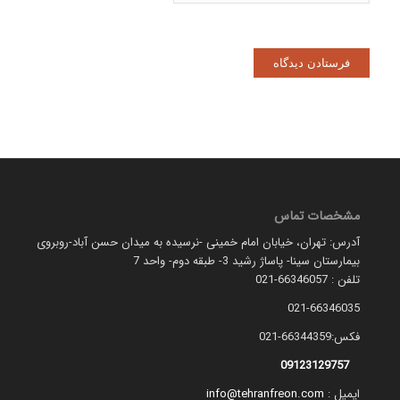
مشخصات تماس
آدرس: تهران، خیابان امام خمینی -نرسیده به میدان حسن آباد-روبروی
بیمارستان سینا- پاساژ رشید 3- طبقه دوم- واحد 7
تلفن : 66346057-021
021-66346035
فکس:66344359-021
09123129757
ایمیل :
info@tehranfreon.com