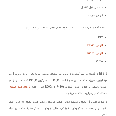
مبرد غیر قابل اشتعال
گاز غیر خورنده
از جمله گازهای مبرد مورد استفاده در یخچال‌ها می‌توان به موارد زیر اشاره کرد:
R12
گاز مبرد R134a
گاز مبرد R410a
R600a
گاز R12 در گذشته به طور گسترده در یخچال‌ها استفاده می‌شد، اما به دلیل اثرات مخرب آن بر
لایه اوزون، امروزه استفاده از آن ممنوع است. گاز R134a جایگزین گاز R12 شده است و از نظر
زیست محیطی بی‌خطرتر است. گازهای R410a و R600a نیز از جمله
گازهای مبرد جدیدی
هستند که در یخچال‌ها استفاده می‌شوند.
در صورت کمبود گاز یخچال، عملکرد یخچال مختل می‌شود و ممکن است یخچال به خوبی خنک
نشود. در این صورت باید گاز یخچال شارژ شود. شارژ گاز یخچال باید توسط یک متخصص انجام
شود.