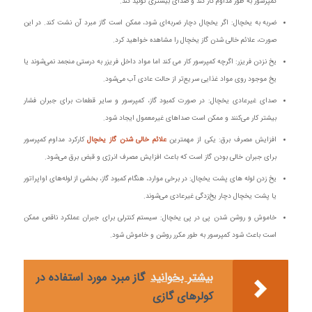
کمپرسور به طور مداوم کار کند و صدای بیشتری تولید کند.
ضربه به یخچال: اگر یخچال دچار ضربه‌ای شود، ممکن است گاز مبرد آن نشت کند. در این
صورت، علائم خالی شدن گاز یخچال را مشاهده خواهید کرد.
یخ نزدن فریزر: اگرچه کمپرسور کار می‌ کند اما مواد داخل فریزر به درستی منجمد نمی‌شوند یا
یخ موجود روی مواد غذایی سریع‌تر از حالت عادی آب می‌شود.
صدای غیرعادی یخچال: در صورت کمبود گاز، کمپرسور و سایر قطعات برای جبران فشار
بیشتر کار می‌کنند و ممکن است صداهای غیرمعمول ایجاد شود.
افزایش مصرف برق: یکی از مهمترین
علائم خالی شدن گاز یخچال
کارکرد مداوم کمپرسور
برای جبران خالی بودن گاز است که باعث افزایش مصرف انرژی و قبض برق می‌شود.
یخ زدن لوله‌ های پشت یخچال: در برخی موارد، هنگام کمبود گاز، بخشی از لوله‌های اواپراتور
یا پشت یخچال دچار یخ‌زدگی غیرعادی می‌شوند.
خاموش و روشن شدن پی‌ در پی یخچال: سیستم کنترلی برای جبران عملکرد ناقص ممکن
است باعث شود کمپرسور به طور مکرر روشن و خاموش شود.
بیشتر بخوانید
گاز مبرد مورد استفاده در
کولرهای گازی