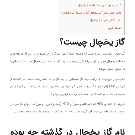
گاز های مبرد مورد استفاده در یخچال
علائم خالی شدن گاز یخچال (علائم کمبود گاز یخچال)
دلایل خالی شدن گاز یخچال
نتیجه‌ گیری
گاز یخچال چیست؟
گاز یخچال یک سیال مبرد است که وظیفه خنک کردن دستگاه را بر عهده دارد. این گاز در لوله‌های
مختلف یخچال جریان دارد و با تبخیر و میعان خود، گرما را از داخل یخچال جذب کرده و آن را
به بیرون منتقل می‌کند.
گاز یخچال می‌تواند از ترکیب چند گاز شیمیایی یا یک گاز واحد تشکیل شده باشد. در گذشته، از
گازهای CFC (کلرو فلورو کربن) به عنوان گاز مبرد در یخچال‌ها استفاده می‌شد. این گازها برای
محیط زیست مضر هستند و باعث تخریب لایه اوزون می‌شوند.
امروزه، از گازهای HFC (هیدرو فلورو کربن) و HFO (هیدرو فلورو اولفین) به عنوان گاز مبرد در
یخچال‌ها استفاده می‌شود. این گازها نسبت به CFC‌ها کمتر برای محیط زیست مضر هستند.
نام گاز یخچال در گذشته چه بوده