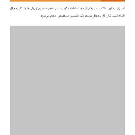
اگر یکی از این علائم را در یخچال خود مشاهده کردید، باید هرچه سریع‌تر برای شارژ گاز یخچال
اقدام کنید. شارژ گاز یخچال توسط یک تکنسین متخصص انجام می‌شود.