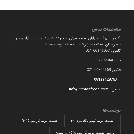
مشخصات تماس
آدرس: تهران، خیابان امام خمینی -نرسیده به میدان حسن آباد-روبروی
بیمارستان سینا- پاساژ رشید 3- طبقه دوم- واحد 7
تلفن : 66346057-021
021-66346035
فکس:66344359-021
09123129757
ایمیل :
info@tehranfreon.com
برچسب‌ها
اهمیت خرید کپسول گاز مبرد ۴۱۰
اهمیت خرید گاز مبرد R410
بررسی اهمیت خرید گاز مبرد r404a در صنایع