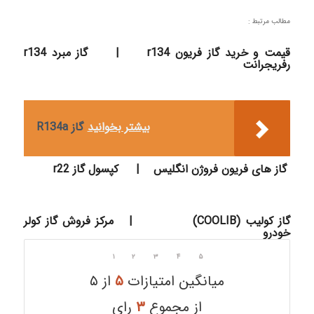
مطالب مرتبط :
قیمت و خرید گاز فریون r134
|
گاز مبرد r134
رفریجرانت
بیشتر بخوانید
گاز R134a
گاز های فریون فروژن انگلیس
|
کپسول گاز r22
گاز کولیب (COOLIB)
|
مرکز فروش گاز کولر
خودرو
۱
۲
۳
۴
۵
میانگین امتیازات
۵
از ۵
از مجموع
۳
رای