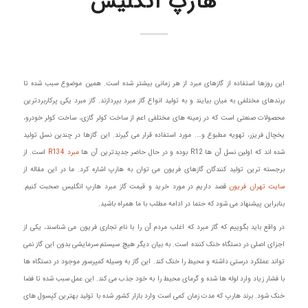
هارپ انگلیس
این روزها استفاده از گازهای مبرد از هر زمانی بیشتر شده است. همین موضوع سبب شده تا
برندهای مختلفی به میان بیایند و به تولید انواع گاز مبرد بپردازند. گاز مبرد یکی پرکاربردترین
محصولات صنعتی است که در زمینه های مختلفی اعم از ساخت کولر گازی، ساخت کولر خودرو،
یخچال فریزر، تهویه مطبوع و…. مورد استفاده قرار می گیرند. این گازها در چندین نسل تولید
شده اند که اولین نسل آن ها R12 بوده و در حال حاضر جدیدترین آن ها
مبرد R134
است. از
برجسته ترین تولید کنندگان گازهای فریون می توان به هارپ اشاره کرد. ما در این مقاله از
سایت تهران فریون
قصد داریم در مورد خرید و قیمت گاز مبرد هارپ انگلیس صحبت کنیم.
بنابراین پیشنهاد می شود که حتما در ادامه مطلب با ما همراه باشید.
در واقع باید بگوییم که گاز مبرد که اغلب مردم آن را با نام تجاری فریون می شناسند، یکی از
اجزای اصلی در دستگاه خنک کننده است. به بیان دیگر هیچ سیستم سرمایشی بدون این گاز نمی
تواند عملکرد درستی داشته و محیط را خنک کند. این گاز به وسیله کمپرسور موجود در دستگاه ها
با فشار زیاد وارد لوله ها شده و گرمای محیط را به خود جذب می کند. این عمل سبب شده تا فضا
خنک شود. برند هارپ که مدت زمان کمی است وارد بازار کشور شده با تولید بهترین کپسول های