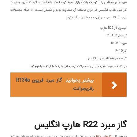
مبرد های مختلفی را با کیفیت بالا به بازار عرضه کرده است. لازم است بدانید که خرید و قیمت
گاز مبرد هارپ انگلیس در انواع مختلف آن متفاوت بوده و یکسان نیست. از جمله محصولات
این برند انگلیسی می توان به موارد زیر اشاره کرد:
کپسول گاز R22 هارپ
کپسول گاز r134
مبرد R407C
گاز R410
گاز فریون R404A هارپ انگلیس
در ادامه در مورد هریک از این محصولات توضیحاتی را به شما ارائه خواهیم کرد.
بیشتر بخوانید
گاز مبرد فریون R134a
رفریجرانت
گاز مبرد R22 هارپ انگلیس
به طور کلی
گازهای R22
جزو پرفروش ترین محصولات برند هارپ هستند که به دلیل عملکرد