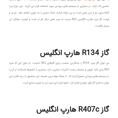
مناسبی که دارند، در بسیاری از سیستم های برودتی مورد استفاده قرار می گیرند. این نوع مبرد
کاملا بدون بو و غیر سمی است و می تواند فرایند خنک سازی را به خوبی انجام دهد. خرید و
قیمت گاز مبرد هارپ انگلیس R22 نسبت به مبرد های دیگر کم تر است و کیفیت عملکرد آن
بسیار بالاست.
گاز R134 هارپ انگلیس
می توان گاز مبرد R134 را جایگزین مناسب برای گازهای R22 دانست. به دلیل این که مبرد
R22 برای لایه اوزون و محیط زیست تاثیرات مخربی دارد، بسیاری از کشورها استفاده از آن را
در سیستم های برودتی ممنوع کرده اند. از جمله مهم ترین مصرف این محصول از برند هارپ می
توان به شارژ گاز کولر خودرو اشاره کرد. نحوه شارژ این مبرد نیز به صورت مایع است.
گاز R407c هارپ انگلیس