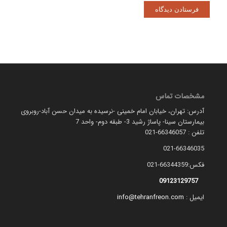
مشخصات تماس
آدرس: تهران، خیابان امام خمینی -نرسیده به میدان حسن آباد-روبروی
بیمارستان سینا- پاساژ رشید 3- طبقه دوم- واحد 7
تلفن : 66346057-021
021-66346035
فکس:66344359-021
09123129757
ایمیل :
info@tehranfreon.com