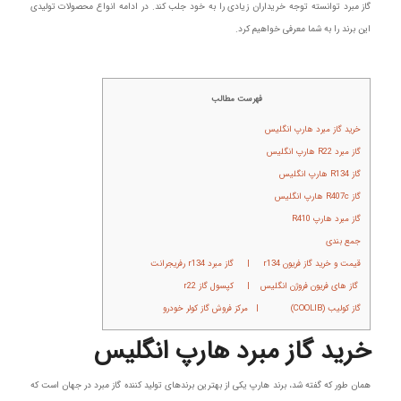
گاز مبرد توانسته توجه خریداران زیادی را به خود جلب کند. در ادامه انواع محصولات تولیدی
این برند را به شما معرفی خواهیم کرد.
فهرست مطالب
خرید گاز مبرد هارپ انگلیس
گاز مبرد R22 هارپ انگلیس
گاز R134 هارپ انگلیس
گاز R407c هارپ انگلیس
گاز مبرد هارپ R410
جمع بندی
قیمت و خرید گاز فریون r134 | گاز مبرد r134 رفریجرانت
گاز های فریون فروژن انگلیس | کپسول گاز r22
گاز کولیب (COOLIB) | مرکز فروش گاز کولر خودرو
خرید گاز مبرد هارپ انگلیس
همان طور که گفته شد، برند هارپ یکی از بهترین برندهای تولید کننده گاز مبرد در جهان است که