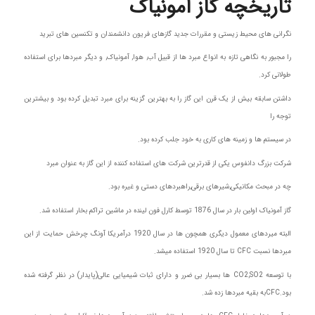
تاریخچه گاز آمونیاک
نگرانی های محیط زیستی و مقررات جدید گازهای فریون دانشمندان و تکنسین های تبرید
را مجبور به نگاهی تازه به انواع مبرد ها از قبیل آب, هوا, آمونیاک, و دیگر مبردها برای استفاده
طولانی کرد.
داشتن سابقه بیش از یک قرن این گاز را به بهترین گزینه برای مبرد تبدیل کرده بود و بیشترین
توجه را
در سیستم ها و زمینه های کاری به خود جلب کرده بود.
شرکت بزرگ دانفوس یکی از قدرترین شرکت های استفاده کننده از این گاز به عنوان مبرد
چه در مبحث مکانیکی,شیرهای برقی,راهبردهای دستی و غیره بود.
گاز آمونیاک اولین بار در سال 1876 توسط کارل فون لینده در ماشین تراکم بخار استفاده شد.
البته میردهای معمول دیگری همچون ها در سال 1920 درآمریکا آونگ چرخش حمایت از این
مبردها نسبت CFC تا سال 1920 استفاده میشد.
با توسعه CO2,SO2 ها بسیار بی ضرر و دارای ثبات شیمیایی عالی(پایدار) در نظر گرفته شده
بود.CFCبه بقیه مبردها زده شد.