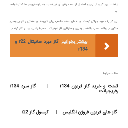
از نشت این گاز و از این رو احتمال از دست رفتن آن نیز نسبت به بقیه فریون ها کمتر خواهد
بود.
این گاز یک مبرد جهانی نیست. و به طور عمده مناسب برای کاربردهای صنعتی و تجاری بسیار
سنگین می باشد. سمیت,اشتعال پذیری و سازگاری گاز آمونیاک با محیط را نیز باید در نظر گرفت.
بیشتر بخوانید
گاز مبرد سانیتال r22 و
r134
مطالب مرتبط :
قیمت و خرید گاز فریون r134
|
گاز مبرد r134
رفریجرانت
گاز های فریون فروژن انگلیس
|
کپسول گاز r22