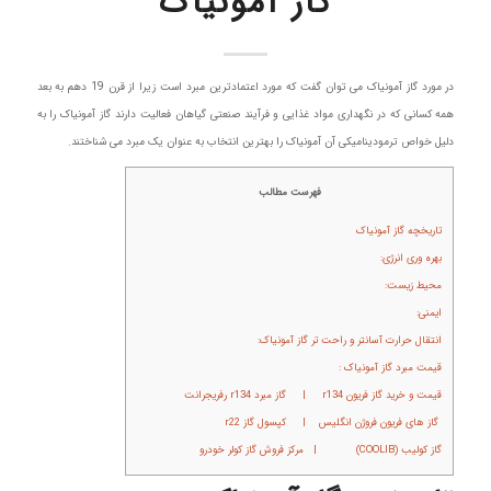
گاز آمونیاک
در مورد گاز آمونیاک می توان گفت که مورد اعتمادترین مبرد است زیرا از قرن 19 دهم به بعد
همه کسانی که در نگهداری مواد غذایی و فرآیند صنعتی گیاهان فعالیت دارند گاز آمونیاک را به
دلیل خواص ترمودینامیکی آن آمونیاک را بهترین انتخاب به عنوان یک مبرد می شناختند.
فهرست مطالب
تاریخچه گاز آمونیاک
بهره وری انرژی:
محیط زیست:
ایمنی:
انتقال حرارت آسانتر و راحت تر گاز آمونیاک:
قیمت مبرد گاز آمونیاک :
قیمت و خرید گاز فریون r134 | گاز مبرد r134 رفریجرانت
گاز های فریون فروژن انگلیس | کپسول گاز r22
گاز کولیب (COOLIB) | مرکز فروش گاز کولر خودرو