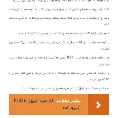
در آن روزها به خاطر CFC ها به محیط منتشر یافته بود در آن روز ها غیرقابل پیش بینی بود.
CFCعواقب زیست محیطی عظیمی که از موفقیت ایمنی بودن, که بدست آورده بودن ترویج شده
و هر روز درخواست و تقاضای این گونه مبردها بیشتر می شد.این مبردها به ها آمونیاک تحت
فشار
شدیدی قرار گرفته CFCعنوان فرستاده خدا و ساخته دست بشر در نظر گرفته شده بودند.
با توجه به موفقیت بود اما همچنان جایگاه خودش را به ویژه در تاسیسات بزرگ صنعتی و
نگهداری
مواد غذایی حفظ کرده بود.در سال 1980 وقتی ها آشکار شد و همه این مبرد را به عنوان مخرب
لایه اوزون
و در نتیجه گرم شدن زمین شناختند ,در نتیجهCFCاثرات زیان بار ها رو قطع کنند. بسیاری از
CFCبه پروتکل مونترال
ختم شد و همه کشورها قبول کردند که طی برنامه زمانی معینی تولید رو متوقف کردند
بیشتر بخوانید
گاز مبرد فریون R134a
رفریجرانت