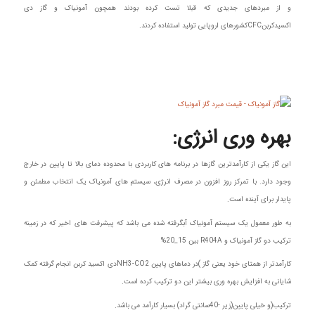
و از مبردهای جدیدی که قبلا تست کرده بودند همچون آمونیاک و گاز دی
اکسیدکربنCFCکشورهای اروپایی تولید استفاده کردند.
بهره وری انرژی:
این گاز یکی از کارآمدترین گازها در برنامه های کاربردی با محدوده دمای بالا تا پایین در خارج
وجود دارد. با تمرکز روز افزون در مصرف انرژی، سیستم های آمونیاک یک انتخاب مطمئن و
پایدار برای آینده است.
به طور معمول یک سیستم آمونیاک آبگرفته شده می باشد که پیشرفت های اخیر که در زمینه
ترکیب دو گاز آمونیاک و R404A بین 15_20%
کارآمدتر از همتای خود یعنی گاز )در دماهای پایین NH3-CO2دی اکسید کربن انجام گرفته کمک
شایانی به افزایش بهره وری بیشتر این دو ترکیب کرده است.
ترکیب(و خیلی پایین(زیر -40سانتی گراد) بسیار کارآمد می باشد.