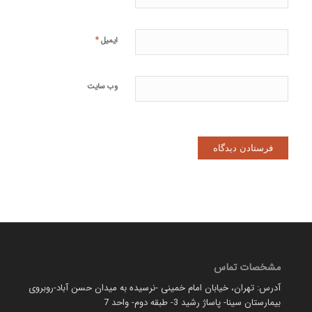
*
ایمیل
وب‌ سایت
مشخصات تماس
آدرس: تهران، خیابان امام خمینی -نرسیده به میدان حسن آباد-روبروی
بیمارستان سینا- پاساژ رشید 3- طبقه دوم- واحد 7